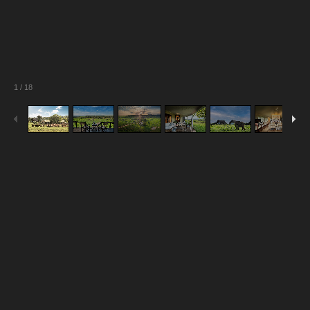
1
/
18