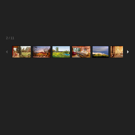
2
/
11