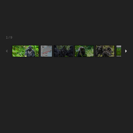
1
/
9