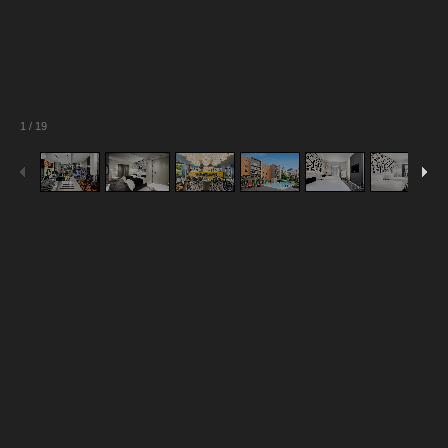
1
/
19