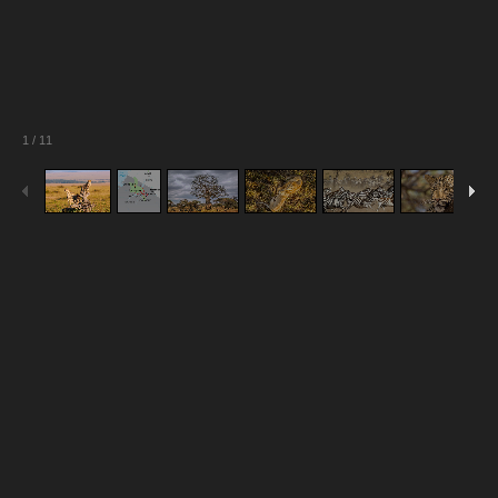
1
/
11