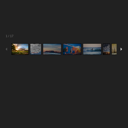
1
/
17