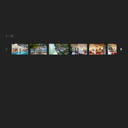
2
/
16