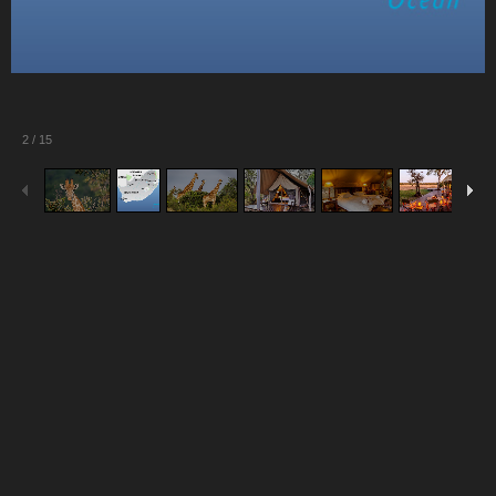
2
/
15