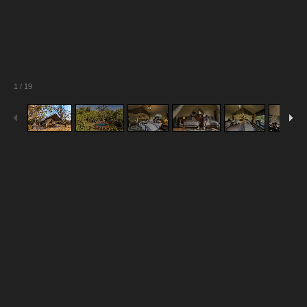
1
/
19