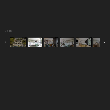
2
/
18