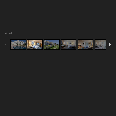
2
/
16