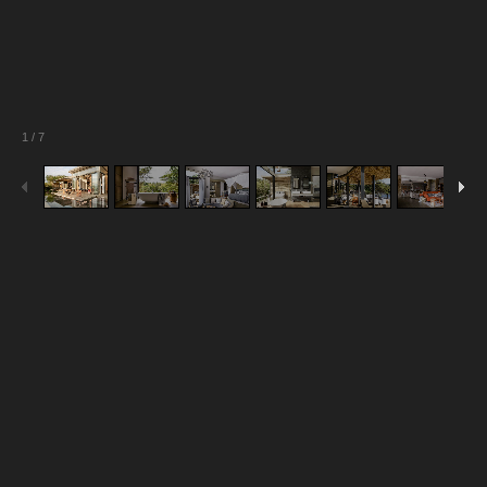
1
/
7