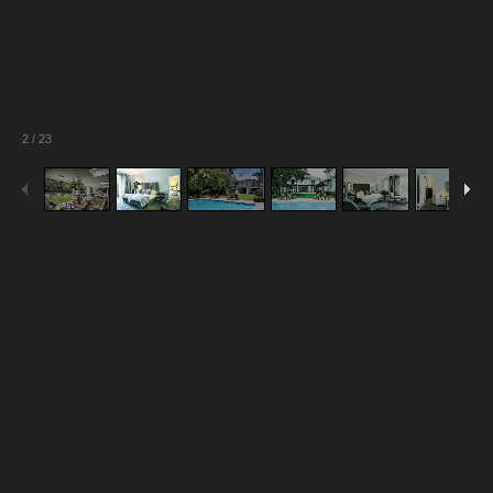
2
/
23