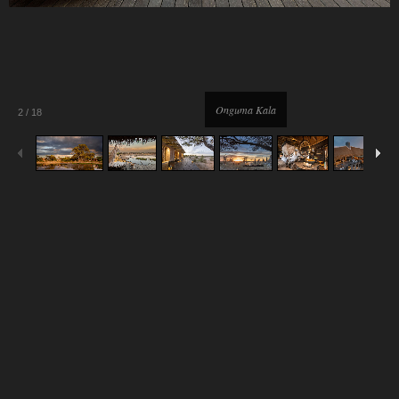
Onguma Kala
2
/
18