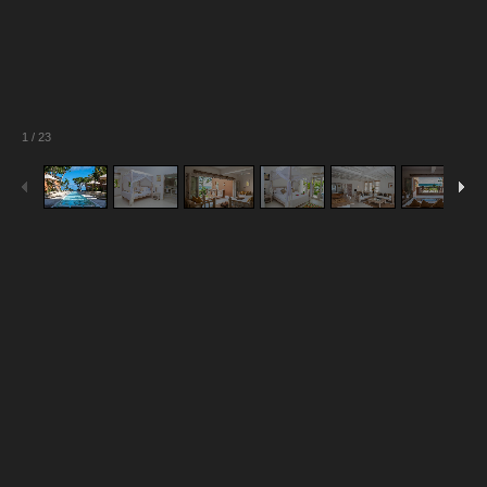
1
/
23