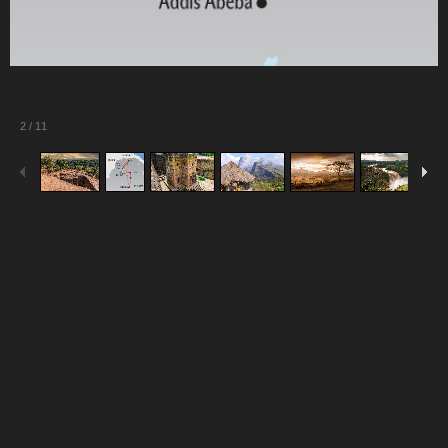
2
/
11