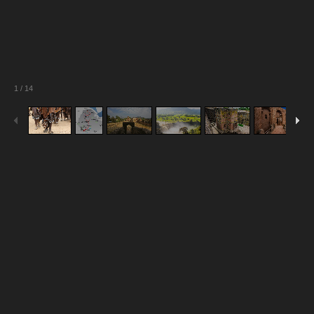
1
/
14