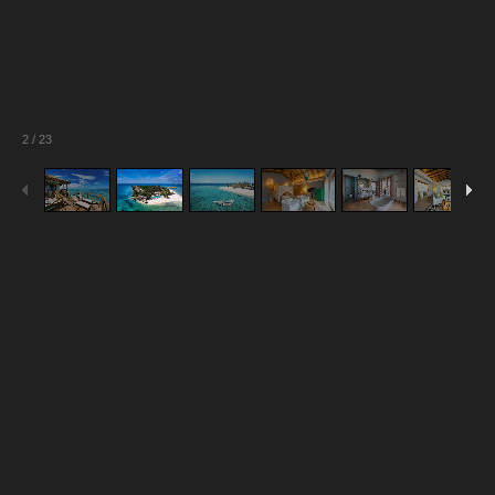
2
/
23