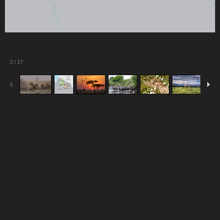
2
/
17