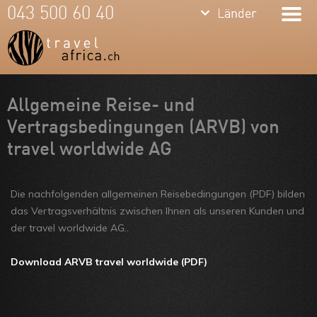
keyboard_arrow_down
keyboard_arrow_down
043 500 60 40
Länder
Länder
Südafrika
Namibia
Botswana
Meine Favoriten
Allgemeine Reise- und
Vertragsbedingungen (ARVB) von
Sambia &
Team
travel worldwide AG
Simbabwe
Über uns
Mosambik
Feedbacks
Die nachfolgenden allgemeinen Reisebedingungen (PDF) bilden
das Vertragsverhältnis zwischen Ihnen als unseren Kunden und
Kenia
Kontakt
der travel worldwide AG..
Tansania &
ARVB
Download ARVB travel worldwide (PDF)
Sansibar
Malawi