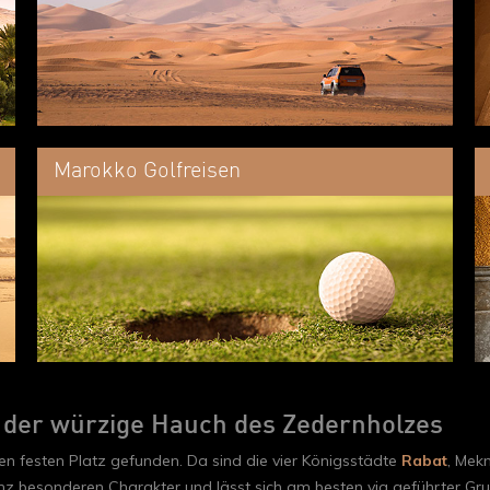
Marokko Golfreisen
t der würzige Hauch des Zedernholzes
en festen Platz gefunden. Da sind die vier Königsstädte
Rabat
, Mek
anz besonderen Charakter und lässt sich am besten via geführter Gru