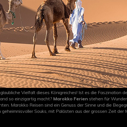
glaubliche Vielfalt dieses Königreiches! Ist es die Faszination 
 Land so einzigartig macht?
Marokko Ferien
stehen für Wunder 
dienten. Marokko Reisen sind ein Genuss der Sinne und die Bege
nth geheimnisvoller Souks, mit Palästen aus der grossen Zeit de
ssen Sie sich
> hier
von unseren Spezialisten eine
individuell