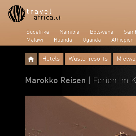
Südafrika
Namibia
Botswana
Samb
Malawi
Ruanda
Uganda
Äthiopien
Hotels
Wüstenresorts
Mietwa
Marokko Reisen
| Ferien im 