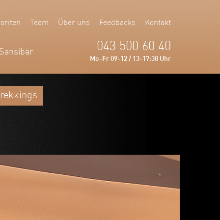
oriten
Team
Über uns
Feedbacks
Kontakt
043 500 60 40
Sansibar
Mo-Fr 09-12 / 13-17:30 Uhr
rekkings