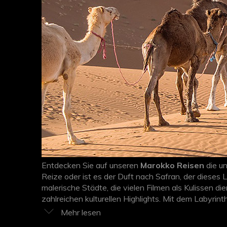
Entdecken Sie auf unseren
Marokko Reisen
die un
Reize oder ist es der Duft nach Safran, der dieses
malerische Städte, die vielen Filmen als Kulissen 
zahlreichen kulturellen Highlights. Mit dem Labyri
die Uhren irgendwann einfach stehen geblieben. La