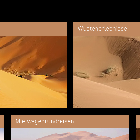
Wüstenerlebnisse
Mietwagenrundreisen