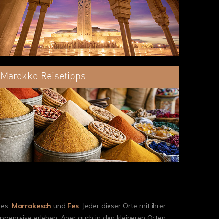
Marokko Reisetipps
nes,
Marrakesch
und
Fes
. Jeder dieser Orte mit ihrer
ppenreise erleben. Aber auch in den kleineren Orten