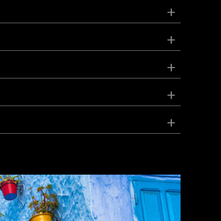
+
+
+
+
+