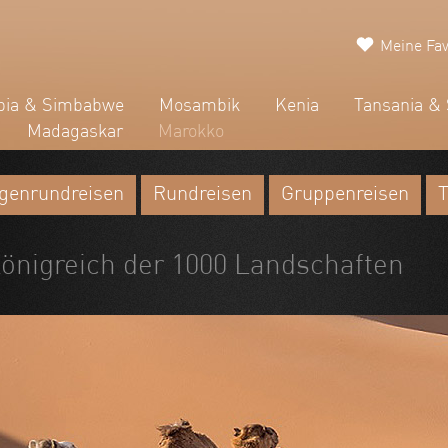
Meine Fav
ia & Simbabwe
Mosambik
Kenia
Tansania & 
Madagaskar
Marokko
genrundreisen
Rundreisen
Gruppenreisen
T
Königreich der 1000 Landschaften