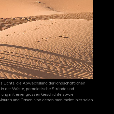
des Lichts, die Abwechslung der landschaftlichen
in der Wüste, paradiesische Strände und
gnung mit einer grossen Geschichte sowie
r Mauren und Oasen, von denen man meint, hier seien
e Reise durch Marokko
zusammenstellen!