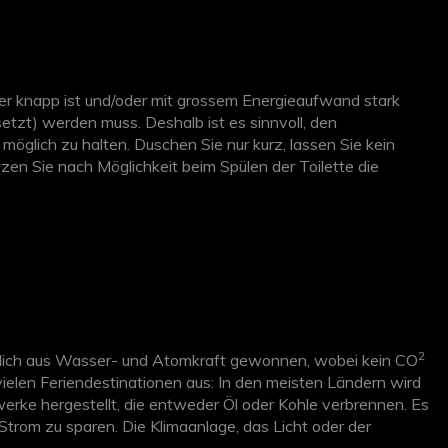
ser knapp ist und/oder mit grossem Energieaufwand stark
setzt) werden muss. Deshalb ist es sinnvoll, den
möglich zu halten. Duschen Sie nur kurz, lassen Sie kein
n Sie nach Möglichkeit beim Spülen der Toilette die
2
iesslich aus Wasser- und Atomkraft gewonnen, wobei kein CO
vielen Feriendestinationen aus: In den meisten Ländern wird
werke hergestellt, die entweder Öl oder Kohle verbrennen. Es
 Strom zu sparen. Die Klimaanlage, das Licht oder der
nn sich niemand im Zimmer befindet.