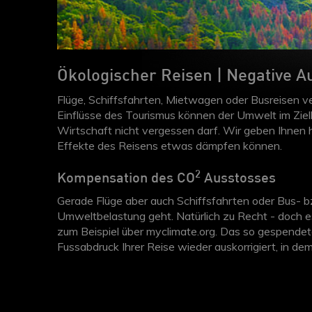
Ökologischer Reisen | Negative 
Flüge, Schiffsfahrten, Mietwagen oder Busreisen
Einflüsse des Tourismus können der Umwelt im Ziel
Wirtschaft nicht vergessen darf. Wir geben Ihnen h
Effekte des Reisens etwas dämpfen können.
2
Kompensation des CO
Ausstosses
Gerade Flüge aber auch Schiffsfahrten oder Bus- bz
Umweltbelastung geht. Natürlich zu Recht - doch es
zum Beispiel über myclimate.org. Das so gespendet
Fussabdruck Ihrer Reise wieder auskorrigiert, in 
können Sie wählen, ob sie lieber Projekte in Entwic
der Schweiz unterstützen möchten. Und ganz bequem
Kompensation in die Rechnung für Ihre Ferien ein u