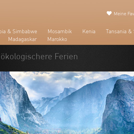
Meine Fav
ia & Simbabwe
Mosambik
Kenia
Tansania & 
Madagaskar
Marokko
r ökologischere Ferien