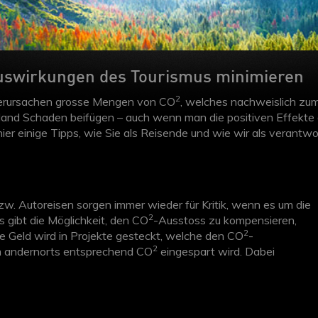
Auswirkungen des Tourismus minimieren
2
 verursachen grosse Mengen von CO
, welches nachweislich zum
land Schaden beifügen – auch wenn man die positiven Effekte 
ier einige Tipps, wie Sie als Reisende und wie wir als verant
w. Autoreisen sorgen immer wieder für Kritik, wenn es um die
2
 gibt die Möglichkeit, den CO
-Ausstoss zu kompensieren,
2
e Geld wird in Projekte gesteckt, welche den CO
-
2
dem andernorts entsprechend CO
eingespart wird. Dabei
klungs- und Schwellenländern oder lieber zu 50 % solche in
 für Sie: Auf Wunsch schliessen wir den Preis für Ihre
nd überweisen das Geld an die Stiftung
myclimate
.