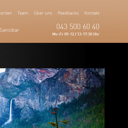
oriten
Team
Über uns
Feedbacks
Kontakt
043 500 60 40
Sansibar
Mo-Fr 09-12 / 13-17:30 Uhr