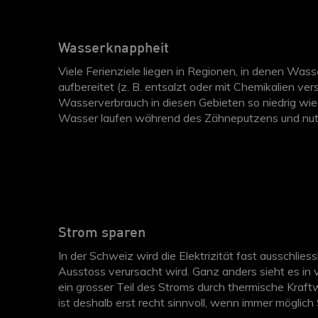
Wasserknappheit
Viele Ferienziele liegen in Regionen, in denen Was
aufbereitet (z. B. entsalzt oder mit Chemikalien ver
Wasserverbrauch in diesen Gebieten so niedrig wie 
Wasser laufen während des Zähneputzens und nutze
Wasserspartaste.
Strom sparen
In der Schweiz wird die Elektrizität fast ausschl
Ausstoss verursacht wird. Ganz anders sieht es in 
ein grosser Teil des Stroms durch thermische Kraft
ist deshalb erst recht sinnvoll, wenn immer möglich
Fernseher sollten immer ausgeschalten werden, we