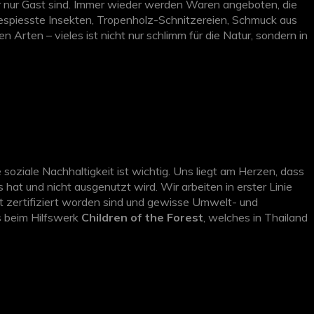
r nur Gast sind. Immer wieder werden Waren angeboten, die
gespiesste Insekten, Tropenholz-Schnitzereien, Schmuck aus
n Arten – vieles ist nicht nur schlimm für die Natur, sondern in
ss Sie wirklich nur bedenkenlose Souvenirs kaufen, welche im
 soziale Nachhaltigkeit ist wichtig. Uns liegt am Herzen, dass
at und nicht ausgenutzt wird. Wir arbeiten in erster Linie
t zertifiziert worden sind und gewisse Umwelt- und
s beim Hilfswerk
Children of the Forest
, welches in Thailand
Damit wird unter anderem Kindern ein Zuhause geschenkt und