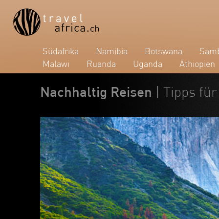
Südafrika
Namibia
Botswana
Samb
Malawi
Ruanda
Uganda
Äthiopien
Nachhaltig Reisen
| Tipps fü