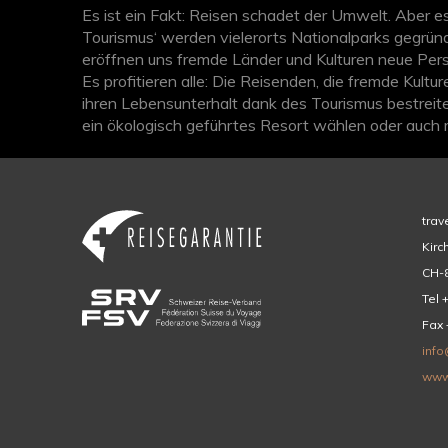
Es ist ein Fakt: Reisen schadet der Umwelt. Aber
Tourismus‘ werden vielerorts Nationalparks gegründ
eröffnen uns fremde Länder und Kulturen neue Pers
Es profitieren alle: Die Reisenden, die fremde Kul
ihren Lebensunterhalt dank des Tourismus bestrei
ein ökologisch geführtes Resort wählen oder auch 
Woche länger am Zielort verbringen, dann ist ein w
trav
Kirc
CH-8
Tel 
Fax 
info
www