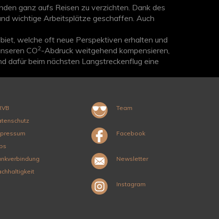
ünden ganz aufs Reisen zu verzichten. Dank des
 und wichtige Arbeitsplätze geschaffen. Auch
ebiet, welche oft neue Perspektiven erhalten und
2
 unseren CO
-Abdruck weitgehend kompensieren,
nd dafür beim nächsten Langstreckenflug eine
RVB
Team
tenschutz
mpressum
Facebook
bs
nkverbindung
Newsletter
chhaltigkeit
Instagram