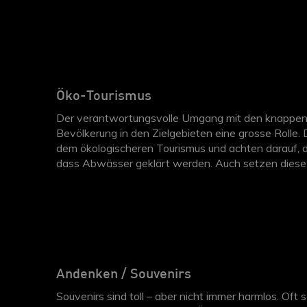
Öko-Tourismus
Der verantwortungsvolle Umgang mit den knappen R
Bevölkerung in den Zielgebieten eine grosse Rolle
dem ökologischeren Tourismus und achten darauf, d
dass Abwässer geklärt werden. Auch setzen diese 
im Restaurant mehrheitlich biologisch und/oder fair
Zimmerreinigung auf giftige Chemikalien. Zu erken
Logo.
Andenken / Souvenirs
Souvenirs sind toll – aber nicht immer harmlos. O