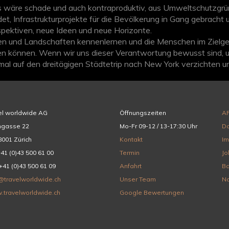
 es wäre schade und auch kontraproduktiv, aus Umweltschutzgr
et, Infrastrukturprojekte für die Bevölkerung in Gang gebracht
pektiven, neue Ideen und neue Horizonte.
turen und Landschaften kennenlernen und die Menschen im Zielg
ten können. Wenn wir uns dieser Verantwortung bewusst sind,
mal auf den dreitägigen Städtetrip nach New York verzichten u
eitgehend nachhaltiger Tourismus möglich.
el worldwide AG
Öffnungszeiten
A
hgasse 22
Mo-Fr 09-12 / 13-17:30 Uhr
Da
001 Zürich
Kontakt
I
+41 (0)43 500 61 00
Termin
Jo
+41 (0)43 500 61 09
Anfahrt
Ba
@travelworldwide.ch
Unser Team
Na
.travelworldwide.ch
Google Bewertungen