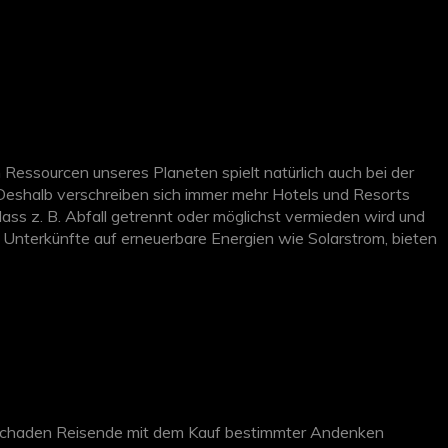
essourcen unseres Planeten spielt natürlich auch bei der
. Deshalb verschreiben sich immer mehr Hotels und Resorts
ass z. B. Abfall getrennt oder möglichst vermieden wird und
Unterkünfte auf erneuerbare Energien wie Solarstrom, bieten
 gehandelte Lebensmittel an und verzichten bei der
nen sind Öko-Hotels auf unseren Seiten am entsprechenden
ft schaden Reisende mit dem Kauf bestimmter Andenken