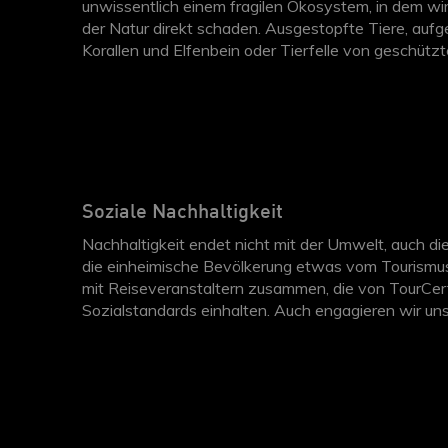
unwissentlich einem fragilen Ökosystem, in dem wi
der Natur direkt schaden. Ausgestopfte Tiere, auf
Korallen und Elfenbein oder Tierfelle von geschützte
gewissen Fällen auch illegal. Achten Sie darauf, da
Einklang mit der Umwelt stehen.
Soziale Nachhaltigkeit
Nachhaltigkeit endet nicht mit der Umwelt, auch die
die einheimische Bevölkerung etwas vom Tourismus h
mit Reiseveranstaltern zusammen, die von TourCer
Sozialstandards einhalten. Auch engagieren wir un
wirkt, mit einem jährlichen fünfstelligen Betrag. 
eine Schulausbildung ermöglicht.