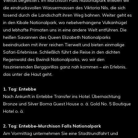
Vielfalt begeistert. Im Murchison Falls Nationalpark erleben wir
die eindrucksvollen Wassermassen des Viktoria Nils, die sich
tosend durch die Landschaft ihren Weg bahnen. Weiter geht es
in den Kibale Nationalpark, wo nebelverhangene Vulkanhügel
und lebhafte Primaten uns in eine andere Welt entführen. Die
heißen Savannen des Queen Elizabeth Nationalparks
beeindrucken mit ihrer reichen Tierwelt und bieten einmalige
Safari-Erlebnisse. Schließlich führt die Reise in den dichten
Regenwald des Bwindi Nationalparks, wo wir den
faszinierenden Berggorillas ganz nah kommen – ein Erlebnis,
das unter die Haut geht.
1. Tag: Entebbe
Nach Ankunft in Entebbe Transfer ins Hotel. Übernachtung
Bronze und Silver Boma Guest House o. ä. Gold No. 5 Boutique
Hotel o. ä.
2. Tag: Entebbe–Murchison Falls Nationalpark
Am Vormittag unternehmen Sie eine Stadtrundfahrt und