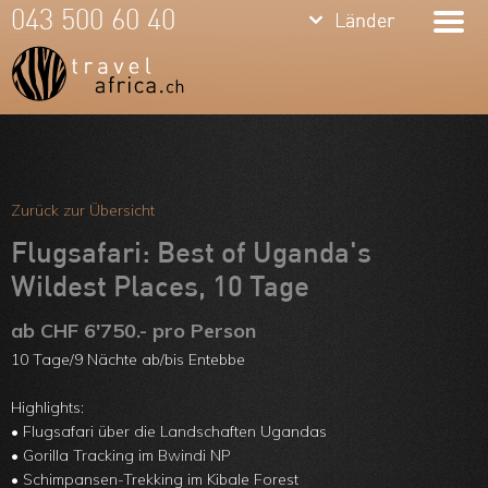
keyboard_arrow_down
keyboard_arrow_down
043 500 60 40
Länder
Länder
Südafrika
Namibia
Botswana
Meine Favoriten
Sambia &
Team
Zurück zur Übersicht
Simbabwe
Über uns
Flugsafari: Best of Uganda's
Mosambik
Wildest Places, 10 Tage
Feedbacks
Kenia
ab CHF 6'750.- pro Person
Kontakt
10 Tage/9 Nächte ab/bis Entebbe
Tansania &
ARVB
Highlights:
Sansibar
• Flugsafari über die Landschaften Ugandas
• Gorilla Tracking im Bwindi NP
Malawi
• Schimpansen-Trekking im Kibale Forest