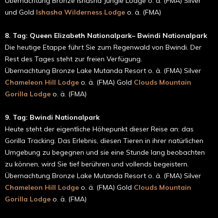
Übernachtung Bronze Ishasha Jungle Lodge o. ä. (FMA) Silver
und Gold
Ishasha Wilderness Lodge
o. ä. (FMA)
8. Tag: Queen Elizabeth Nationalpark– Bwindi Nationalpark
Die heutige Etappe führt Sie zum Regenwald von Bwindi. Der
Rest des Tages steht zur freien Verfügung.
Übernachtung Bronze Lake Mutanda Resort o. ä. (FMA) Silver
Chameleon Hill Lodge
o. ä. (FMA) Gold
Clouds Mountain
Gorilla Lodge
o. ä. (FMA)
9.
Tag: Bwindi Nationalpark
Heute steht der eigentliche Höhepunkt dieser Reise an: das
Gorilla Tracking. Das Erlebnis, diesen Tieren in ihrer natürlichen
Umgebung zu begegnen und sie eine Stunde lang beobachten
zu können, wird Sie tief berühren und vollends begeistern.
Übernachtung Bronze Lake Mutanda Resort o. ä. (FMA) Silver
Chameleon Hill Lodge
o. ä. (FMA) Gold
Clouds Mountain
Gorilla Lodge
o. ä. (FMA)