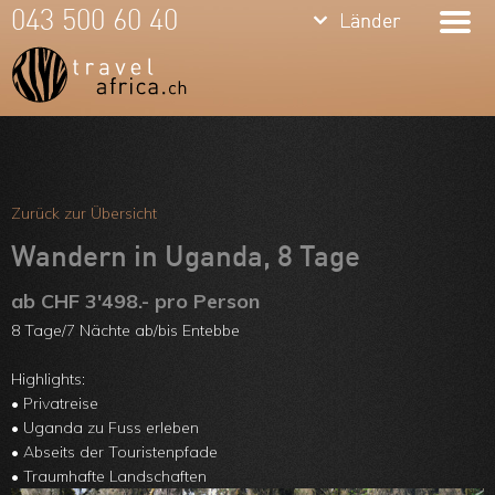
keyboard_arrow_down
keyboard_arrow_down
043 500 60 40
Länder
Länder
Südafrika
Namibia
Botswana
Meine Favoriten
Sambia &
Team
Zurück zur Übersicht
Simbabwe
Über uns
Wandern in Uganda, 8 Tage
Mosambik
Feedbacks
ab CHF 3'498.- pro Person
8 Tage/7 Nächte ab/bis Entebbe
Kenia
Kontakt
Tansania &
Highlights:
ARVB
• Privatreise
Sansibar
• Uganda zu Fuss erleben
• Abseits der Touristenpfade
Malawi
• Traumhafte Landschaften