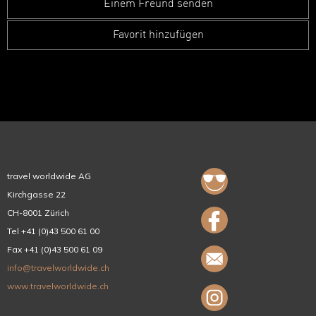
Einem Freund senden
Favorit hinzufügen
travel worldwide AG
Kirchgasse 22
CH-8001 Zürich
Tel +41 (0)43 500 61 00
Fax +41 (0)43 500 61 09
info@travelworldwide.ch
www.travelworldwide.ch