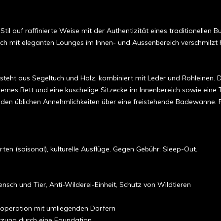
l auf raffinierte Weise mit der Authentizität eines traditionellen
ich mit eleganten Lounges im Innen- und Aussenbereich verschmilz
teht aus Segeltuch und Holz, kombiniert mit Leder und Rohleinen. Die
emes Bett und eine kuschelige Sitzecke im Innenbereich sowie eine
en üblichen Annehmlichkeiten über eine freistehende Badewanne. Fa
en (saisonal), kulturelle Ausflüge. Gegen Gebühr: Sleep-Out.
sch und Tier, Anti-Wilderei-Einheit, Schutz von Wildtieren
ooperation mit umliegenden Dörfern
tzung durch eine Foundation