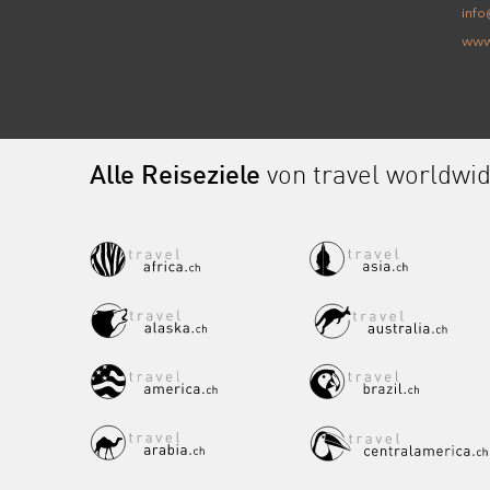
info
www
Alle Reiseziele
von travel worldwi