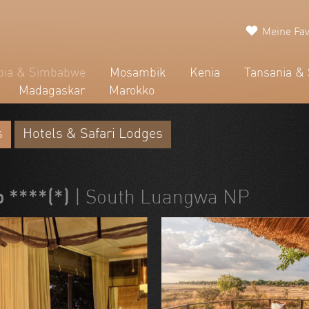
Meine Fav
ia & Simbabwe
Mosambik
Kenia
Tansania & 
Madagaskar
Marokko
s
Hotels & Safari Lodges
 ****(*)
| South Luangwa NP