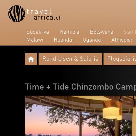
Südafrika
Namibia
Botswana
Samb
Malawi
Ruanda
Uganda
Äthiopien
Rundreisen & Safaris
Flugsafari
Time + Tide Chinzombo Camp