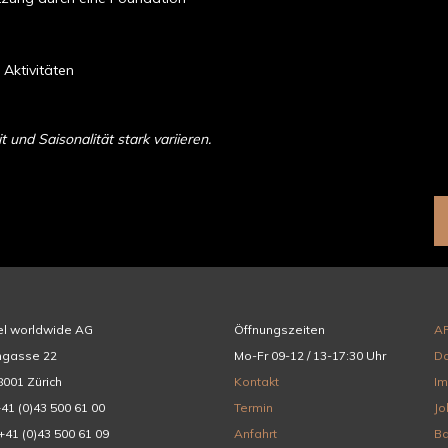
 Aktivitäten
und Saisonalität stark variieren.
el worldwide AG
Öffnungszeiten
A
hgasse 22
Mo-Fr 09-12 / 13-17:30 Uhr
Da
001 Zürich
Kontakt
I
+41 (0)43 500 61 00
Termin
Jo
+41 (0)43 500 61 09
Anfahrt
Ba