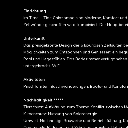
Einrichtung
Im Time + Tide Chinzombo sind Moderne, Komfort und Sti
Zeltwände geschaffen wird, kombiniert. Der Hauptbere
Unterkunft
Das preisgekrönte Design der 6 luxuriösen Zeltsuiten bes
Möglichkeiten zum Entspannen und Geniessen: ein bequ
Pool und Liegestühlen. Das Badezimmer verfügt neben d
untergebracht. WiFi.
Aktivitäten
Pirschfahrten, Buschwanderungen, Boots- und Kanufahrt
Nachhaltigkeit *****
Tierschutz: Aufklärung zum Thema Konflikt zwischen Men
Klimaschutz: Nutzung von Solarenergie
Umwelt: Nachhaltige Bauweise und Betriebsführung, K
Community: Bildungs- und Schulungsprojekte, Unterstü