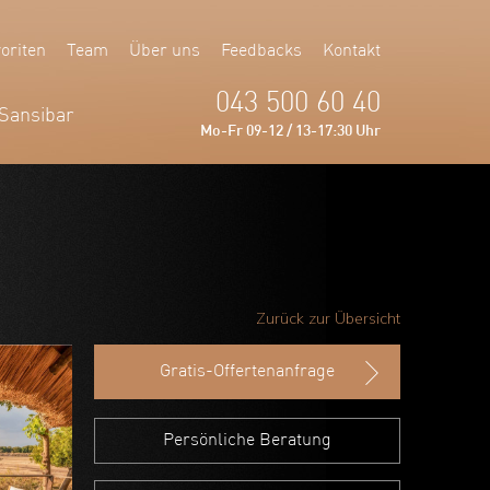
oriten
Team
Über uns
Feedbacks
Kontakt
043 500 60 40
Sansibar
Mo-Fr 09-12 / 13-17:30 Uhr
Zurück zur Übersicht
Gratis-Offertenanfrage
Persönliche Beratung