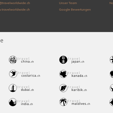
@travelworldwide.ch
Unser Team
Na
.travelworldwide.ch
Google Bewertungen
de