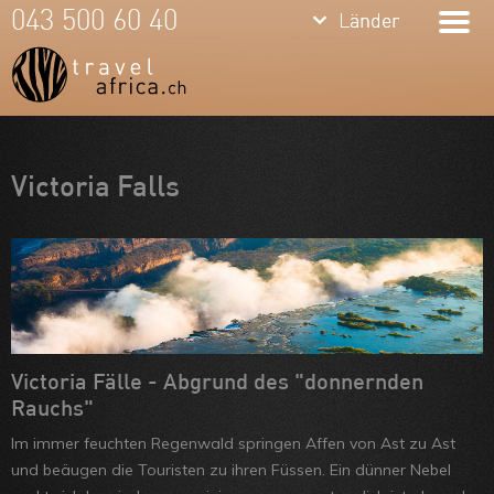
keyboard_arrow_down
keyboard_arrow_down
043 500 60 40
Länder
Länder
Südafrika
Namibia
Botswana
Meine Favoriten
Victoria Falls
Sambia &
Team
Simbabwe
Über uns
Mosambik
Feedbacks
Kenia
Kontakt
Tansania &
ARVB
Victoria Fälle - Abgrund des "donnernden
Rauchs"
Sansibar
Im immer feuchten Regenwald springen Affen von Ast zu Ast
Malawi
und beäugen die Touristen zu ihren Füssen. Ein dünner Nebel