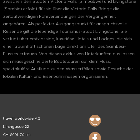
zwischen den Städten Victoria Falls (Simbabwe) und Livingstone
(Sambia) erfolgt flüssig über die Victoria Falls Bridge die
zeitaufwendigen Fährverbindungen der Vergangenheit
angehören. Als perfekter Ausgangspunkt für anspruchsvolle
Reisende gilt die lebendige Tourismus-Stadt Livingstone: Sie
verfügt über erstklassige, luxuriöse Hotels und Lodges, die sich
einer traumhaft schönen Lage direkt am Ufer des Sambesi-
Flusses erfreuen. Von diesen exklusiven Unterkünften aus lassen
sich massgeschneiderte Bootstouren auf dem Fluss,
spektakuläre Ausflüge zu den Wasserfällen sowie Besuche der
lokalen Kultur- und Eisenbahnmuseen organisieren.
travel worldwide AG
Kirchgasse 22
CH-8001 Zürich