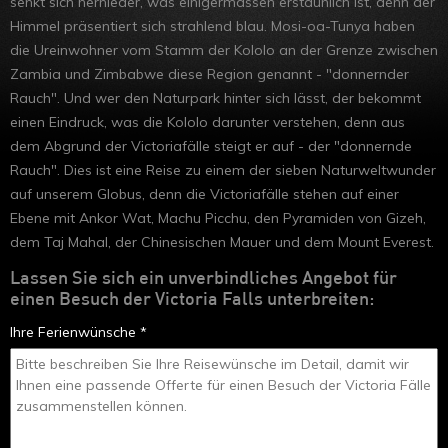
senkt sich hernieder, was einigermassen erstaunlich ist, denn der
Ruanda
Himmel präsentiert sich strahlend blau. Mosi-oa-Tunya haben
die Ureinwohner vom Stamm der Kololo an der Grenze zwischen
Uganda
Zambia und Zimbabwe diese Region genannt - "donnernder
Äthiopien
Rauch". Und wer den Naturpark hinter sich lässt, der bekommt
einen Eindruck, was die Kololo darunter verstehen, denn aus
Madagaskar
dem Abgrund der Victoriafälle steigt er auf - der "donnernde
Rauch". Dies ist eine Reise zu einem der sieben Naturweltwunder
Marokko
auf unserem Globus, denn die Victoriafälle stehen auf einer
Ebene mit Ankor Wat, Machu Picchu, den Pyramiden von Gizeh,
dem Taj Mahal, der Chinesischen Mauer und dem Mount Everest.
Lassen Sie sich ein unverbindliches Angebot für
einen Besuch der Victoria Falls unterbreiten:
Ihre Ferienwünsche *