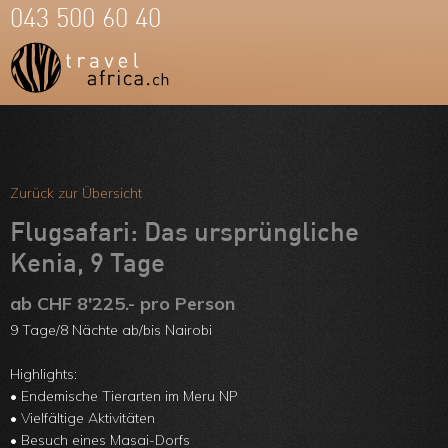
043 500 60 40
Meine Favoriten
Team
Zurück zur Übersicht
Über uns
Flugsafari: Das ursprüngliche
Kenia, 9 Tage
Feedbacks
ab CHF 8'225.- pro Person
Kontakt
9 Tage/8 Nächte ab/bis Nairobi
ARVB
Highlights:
• Endemische Tierarten im Meru NP
• Vielfältige Aktivitäten
• Besuch eines Masai-Dorfs