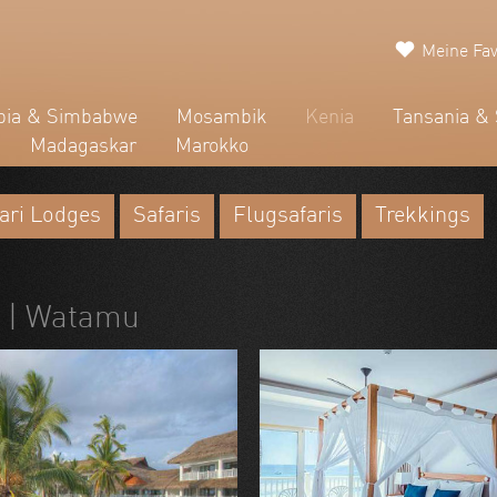
Meine Fav
ia & Simbabwe
Mosambik
Kenia
Tansania & 
Madagaskar
Marokko
ari Lodges
Safaris
Flugsafaris
Trekkings
)
| Watamu