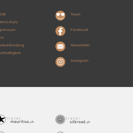
RVB
Team
tenschutz
mpressum
Facebook
bs
nkverbindung
Newsletter
chhaltigkeit
Instagram