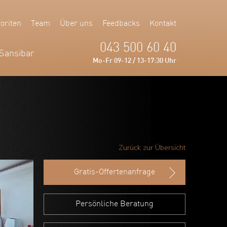
oriten
Team
Über uns
Feedbacks
Kontakt
043 500 60 40
Sansibar
Mo-Fr 09-12 / 13-17:30 Uhr
Zurück zur Übersicht
Gratis-Offertenanfrage
Persönliche Beratung