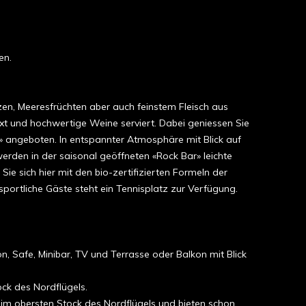
en.
en, Meeresfrüchten aber auch feinstem Fleisch aus
ixt und hochwertige Weine serviert. Dabei geniessen Sie
» angeboten. In entspannter Atmosphäre mit Blick auf
werden in der saisonal geöffneten «Rock Bar» leichte
e sich hier mit den bio-zertifizierten Formeln der
portliche Gäste steht ein Tennisplatz zur Verfügung.
 Safe, Minibar, TV und Terrasse oder Balkon mit Blick
ck des Nordflügels.
im obersten Stock des Nordflügels und bieten schon