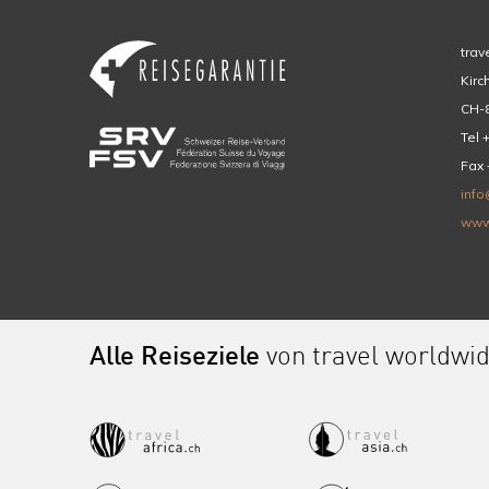
trav
Kirc
CH-8
Tel 
Fax 
info
www
Alle Reiseziele
von travel worldwi