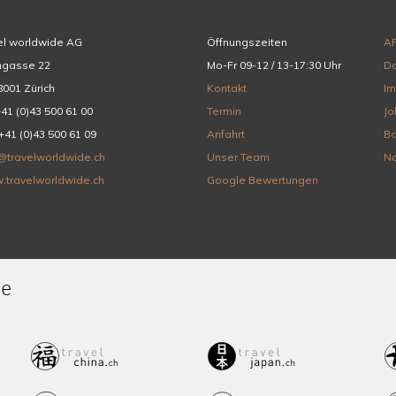
el worldwide AG
Öffnungszeiten
A
hgasse 22
Mo-Fr 09-12 / 13-17:30 Uhr
Da
001 Zürich
Kontakt
I
+41 (0)43 500 61 00
Termin
Jo
+41 (0)43 500 61 09
Anfahrt
Ba
@travelworldwide.ch
Unser Team
Na
.travelworldwide.ch
Google Bewertungen
de