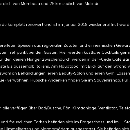
rdlich von Mombasa und 25 km südlich von Malindi.
e komplett renoviert und ist im Januar 2018 wieder eröffnet word
ereiteten Speisen aus regionalen Zutaten und einheimischen Gewürz
bter Treffpunkt bei den Gästen. Hier werden köstliche Cocktails gem
für den kleinen Hunger zwischendurch werden in der «Cede Café Bar
beste Eis ausserhalb Italiens. Am Hauptpool mit Blick auf den Strand 
uswahl an Behandlungen, einen Beauty-Salon und einen Gym. Lassen Si
que» verwöhnen. Hübsche Andenken finden Sie im Souvenirshop. Für s
e verfügen über Bad/Dusche, Fön, Klimaanlage, Ventilator, Telefon,
und freundlichen Farben befinden sich im Erdgeschoss und im 1. Sto
en Himmelbetten und Marmorbädern ausgestattet. Sie befinden sich 