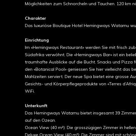
Möglichkeiten zum Schnorcheln und Tauchen. 120 km nö
Charakter
Das luxuriöse Boutique Hotel Hemingways Watamu wurd
Einrichtung
Im «Hemingways Restaurant» werden Sie mit frisch zub
Südafrika verwöhnt. Die «Hemingways Bar» ist ein belie
traumhafte Ausblicke auf die Bucht. Snacks und Pizza 
den «Botanical Pool» geniessen Sie hier vielleicht das 
Mahlzeiten serviert. Der neue Spa bietet eine grosse A
Gesichts- und Körperpflegeprodukte von «Terres d’Afri
WiFi.
Unterkunft
Das Hemingways Watamu bietet insgesamt 39 Zimmer, all
auf den Ozean.
Ocean View (40 m²): Die grosszügigen Zimmer in hellen 
Deluxe Ocean View (40 m²): Die Zimmer sind mit schön