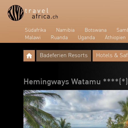
Südafrika
Namibia
Botswana
Samb
Malawi
Ruanda
Uganda
Äthiopien
Badeferien Resorts
Hotels & Saf
Hemingways Watamu ****(*