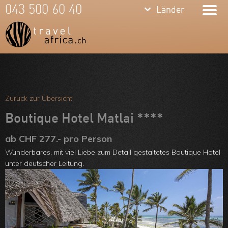
keyboard_arrow_down
keyboard_arrow_down
043 500 60 40
Länder
Länder
Südafrika
Namibia
Botswana
Meine Favoriten
Sambia &
Team
Zurück zur Übersicht
Simbabwe
Über uns
Boutique Hotel Matlai ****
Mosambik
Feedbacks
ab CHF 277.- pro Person
Wunderbares, mit viel Liebe zum Detail gestaltetes Boutique Hotel
Kenia
Kontakt
unter deutscher Leitung.
Tansania &
ARVB
Sansibar
Malawi