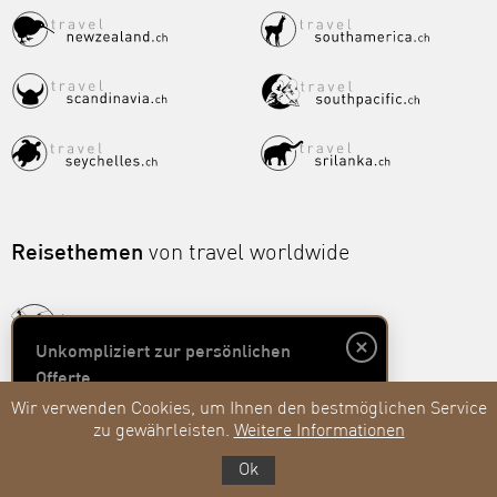
Reisethemen
von travel worldwide
Unkompliziert zur persönlichen
Offerte
Wir verwenden Cookies, um Ihnen den bestmöglichen Service
zu gewährleisten.
Weitere Informationen
Unverbindlich anfragen
Ok
443
Bewertungen auf ProvenExpert.com