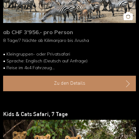
ab CHF 3'956.- pro Person
8 Tage/7 Nächte ab Kilimanjaro bis Arusha
• Kleingruppen- oder Privatsafari
• Sprache: Englisch (Deutsch auf Anfrage)
• Reise im 4x4 Fahrzeug
• Tierbeobachtungen in der Serengeti
• UNESCO Weltnaturerbe - Ngorongoro
Zu den Details
Krater
Kids & Cats Safari, 7 Tage