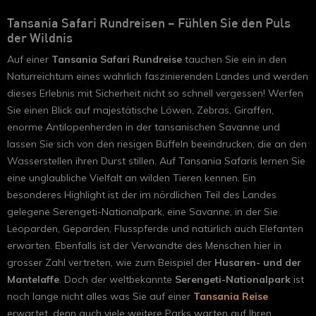
Tansania Safari Rundreisen – Fühlen Sie den Puls
der Wildnis
Auf einer
Tansania Safari Rundreise
tauchen Sie ein in den
Naturreichtum eines wahrlich faszinierenden Landes und werden
dieses Erlebnis mit Sicherheit nicht so schnell vergessen! Werfen
Sie einen Blick auf majestätische Löwen, Zebras, Giraffen,
enorme Antilopenherden in der tansanischen Savanne und
lassen Sie sich von den riesigen Büffeln beeindrucken, die an den
Wasserstellen ihren Durst stillen. Auf Tansania Safaris lernen Sie
eine unglaubliche Vielfalt an wilden Tieren kennen. Ein
besonderes Highlight ist der im nördlichen Teil des Landes
gelegene Serengeti-Nationalpark, eine Savanne, in der Sie
Leoparden, Geparden, Flusspferde und natürlich auch Elefanten
erwarten. Ebenfalls ist der Verwandte des Menschen hier in
grosser Zahl vertreten, wie zum Beispiel der
Husaren- und der
Mantelaffe
. Doch der weltbekannte
Serengeti-Nationalpark
ist
noch lange nicht alles was Sie auf einer
Tansania Reise
erwartet, denn auch viele weitere Parks warten auf Ihren