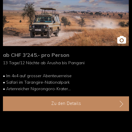
ab CHF 3'245.- pro Person
13 Tage/12 Nächte
ab Arusha bis Pangani
• Im 4x4 auf grosser Abenteuerreise
• Safari im Tarangire-Nationalpark
• Artenreicher Ngorongoro-Krater
• Wandern in den Usambara-Bergen
• Verlassene Strände in Pangani
Zu den Details
• Historische Stadt Bagamoyo