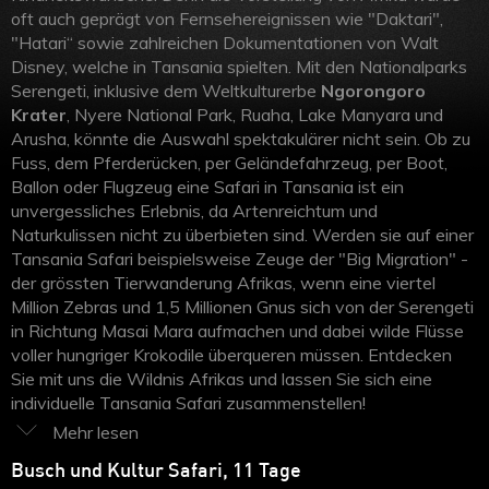
Ruanda
oft auch geprägt von Fernsehereignissen wie "Daktari",
"Hatari“ sowie zahlreichen Dokumentationen von Walt
Uganda
Disney, welche in Tansania spielten. Mit den Nationalparks
Serengeti, inklusive dem Weltkulturerbe
Ngorongoro
Äthiopien
Krater
, Nyere National Park, Ruaha, Lake Manyara und
Arusha, könnte die Auswahl spektakulärer nicht sein. Ob zu
Madagaskar
Fuss, dem Pferderücken, per Geländefahrzeug, per Boot,
Ballon oder Flugzeug eine Safari in Tansania ist ein
Marokko
unvergessliches Erlebnis, da Artenreichtum und
Naturkulissen nicht zu überbieten sind. Werden sie auf einer
Tansania Safari beispielsweise Zeuge der "Big Migration" -
der grössten Tierwanderung Afrikas, wenn eine viertel
Million Zebras und 1,5 Millionen Gnus sich von der Serengeti
in Richtung Masai Mara aufmachen und dabei wilde Flüsse
voller hungriger Krokodile überqueren müssen. Entdecken
Sie mit uns die Wildnis Afrikas und lassen Sie sich eine
individuelle Tansania Safari zusammenstellen!
Busch und Kultur Safari, 11 Tage