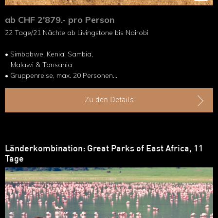
ab CHF 2'879.- pro Person
22 Tage/21 Nächte ab Livingstone bis Nairobi
• Simbabwe, Kenia, Sambia,
Malawi & Tansania
• Gruppenreise, max. 20 Personen
• Sprache: Englisch
• Reise im Überland-Truck & Safarifahrzeug
Zu den Details
Länderkombination: Great Parks of East Africa, 11
Tage