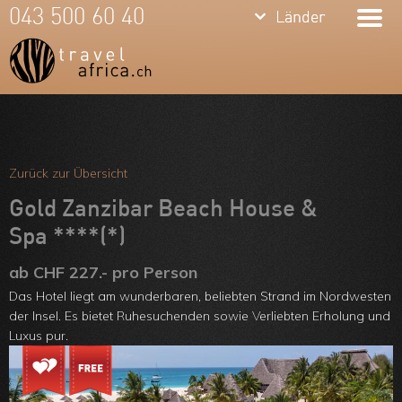
keyboard_arrow_down
keyboard_arrow_down
043 500 60 40
Länder
Länder
Südafrika
Namibia
Botswana
Meine Favoriten
Sambia &
Team
Zurück zur Übersicht
Simbabwe
Über uns
Gold Zanzibar Beach House &
Mosambik
Spa ****(*)
Feedbacks
Kenia
ab CHF 227.- pro Person
Kontakt
Das Hotel liegt am wunderbaren, beliebten Strand im Nordwesten
Tansania &
ARVB
der Insel. Es bietet Ruhesuchenden sowie Verliebten Erholung und
Luxus pur.
Sansibar
Malawi