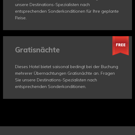
unsere Destinations-Spezialisten nach
entsprechenden Sonderkonditionen für Ihre geplante
Reise.
Gratisnächte
Dieses Hotel bietet saisonal bedingt bei der Buchung
mehrerer Übernachtungen Gratisnächte an. Fragen
Sie unsere Destinations-Spezialisten nach
entsprechenden Sonderkonditionen.