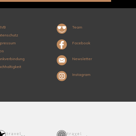
RVB
Team
tenschutz
mpressum
Facebook
bs
nkverbindung
Newsletter
chhaltigkeit
Instagram