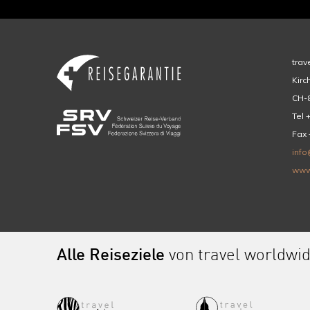
trav
Kirc
CH-8
Tel 
Fax 
info
www
Alle Reiseziele
von travel worldwi