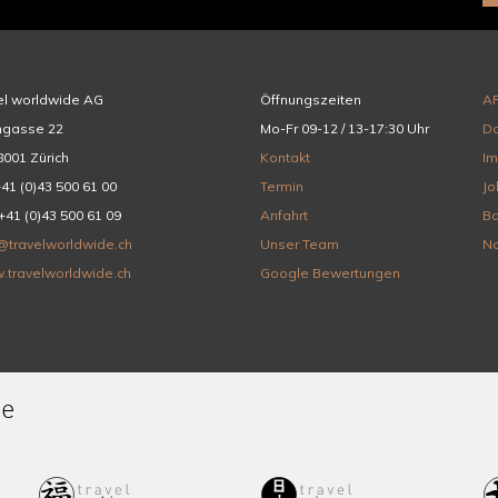
el worldwide AG
Öffnungszeiten
A
hgasse 22
Mo-Fr 09-12 / 13-17:30 Uhr
Da
001 Zürich
Kontakt
I
+41 (0)43 500 61 00
Termin
Jo
+41 (0)43 500 61 09
Anfahrt
Ba
@travelworldwide.ch
Unser Team
Na
.travelworldwide.ch
Google Bewertungen
de