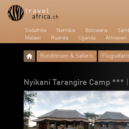
Südafrika
Namibia
Botswana
Samb
Malawi
Ruanda
Uganda
Äthiopien
Rundreisen & Safaris
Flugsafari
Nyikani Tarangire Camp ***