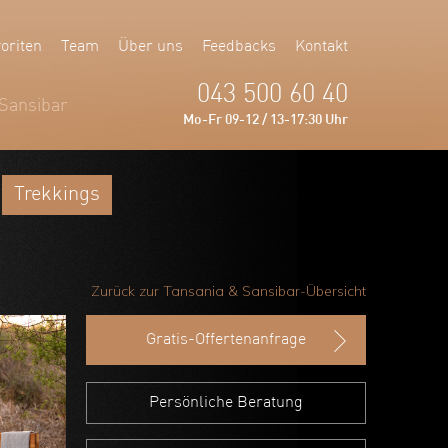
oriten
Team
Über uns
Feedbacks
Kontakt
043 500 60 40
Sansibar
Mo-Fr 09-12 / 13-17:30 Uhr
Trekkings
Zurück zur Tansania & Sansibar-Übersicht
Gratis-Offertenanfrage
Persönliche Beratung