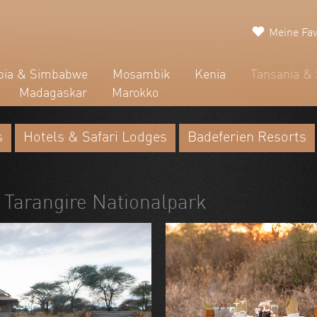
Meine Fav
ia & Simbabwe
Mosambik
Kenia
Tansania & 
Madagaskar
Marokko
s
Hotels & Safari Lodges
Badeferien Resorts
| Tarangire Nationalpark