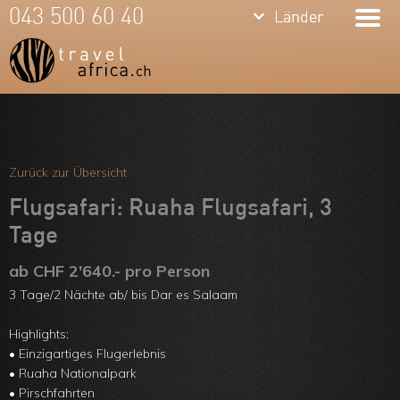
keyboard_arrow_down
keyboard_arrow_down
043 500 60 40
Länder
Länder
Südafrika
Namibia
Botswana
Meine Favoriten
Sambia &
Team
Zurück zur Übersicht
Simbabwe
Über uns
Flugsafari: Ruaha Flugsafari, 3
Mosambik
Tage
Feedbacks
Kenia
ab CHF 2'640.- pro Person
Kontakt
3 Tage/2 Nächte ab/ bis Dar es Salaam
Tansania &
ARVB
Highlights:
Sansibar
• Einzigartiges Flugerlebnis
• Ruaha Nationalpark
Malawi
• Pirschfahrten