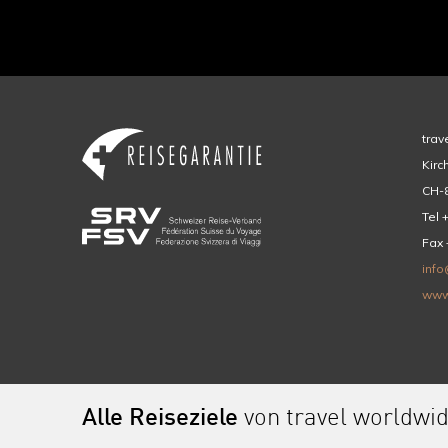
trav
Kirc
CH-8
Tel 
Fax 
info
www
Alle Reiseziele
von travel worldwi