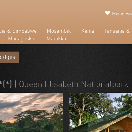
Meine Fav
ia & Simbabwe
Mosambik
Kenia
Tansania & 
Madagaskar
Marokko
Lodges
*(*)
| Queen Elisabeth Nationalpark