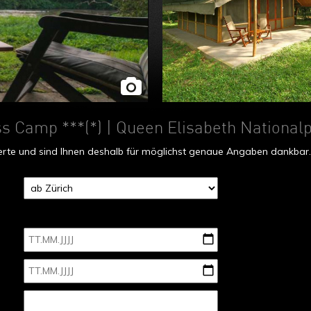
ss Camp ***(*)
| Queen Elisabeth National
fferte und sind Ihnen deshalb für möglichst genaue Angaben dankbar.