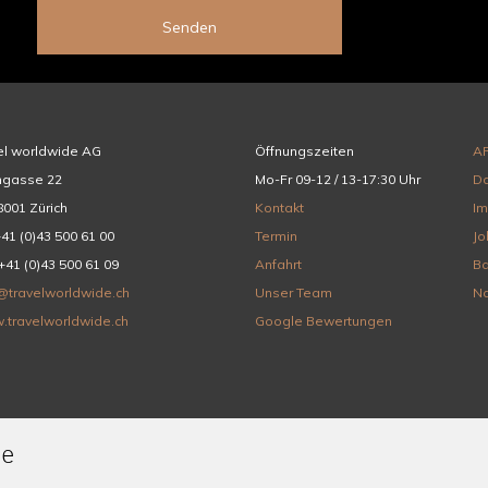
Senden
el worldwide AG
Öffnungszeiten
A
hgasse 22
Mo-Fr 09-12 / 13-17:30 Uhr
Da
001 Zürich
Kontakt
I
+41 (0)43 500 61 00
Termin
Jo
+41 (0)43 500 61 09
Anfahrt
Ba
@travelworldwide.ch
Unser Team
Na
.travelworldwide.ch
Google Bewertungen
de