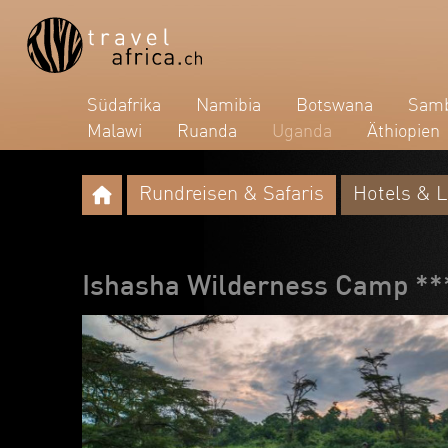
Südafrika
Namibia
Botswana
Samb
Malawi
Ruanda
Uganda
Äthiopien
Rundreisen & Safaris
Hotels & 
Ishasha Wilderness Camp **