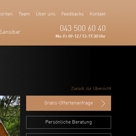
oriten
Team
Über uns
Feedbacks
Kontakt
043 500 60 40
Sansibar
Mo-Fr 09-12 / 13-17:30 Uhr
Zurück zur Übersicht
Gratis-Offertenanfrage
Persönliche Beratung