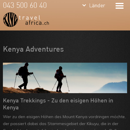
keyboard_arrow_down
keyboard_arrow_down
043 500 60 40
Länder
Länder
Südafrika
Namibia
Botswana
Meine Favoriten
Kenya Adventures
Sambia &
Team
Simbabwe
Über uns
Mosambik
Feedbacks
Kenia
Kontakt
Tansania &
ARVB
Kenya Trekkings - Zu den eisigen Höhen in
Kenya
Sansibar
Wer zu den eisigen Höhen des Mount Kenya vordringen möchte,
Malawi
der passiert dabei das Stammesgebiet der Kikuyu, die in der