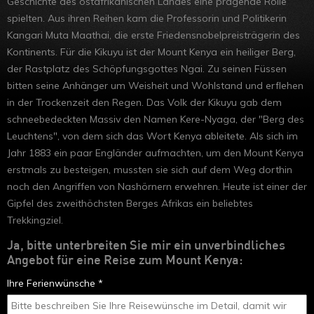
Geschichte des ostafrikanischen Landes eine prägende Rolle
Ruanda
spielten. Aus ihren Reihen kam die Professorin und Politikerin
Kangari Muta Maathai, die erste Friedensnobelpreisträgerin des
Uganda
Kontinents. Für die Kikuyu ist der Mount Kenya ein heiliger Berg,
Äthiopien
der Rastplatz des Schöpfungsgottes Ngai. Zu seinen Füssen
bitten seine Anhänger um Weisheit und Wohlstand und erflehen
Madagaskar
in der Trockenzeit den Regen. Das Volk der Kikuyu gab dem
schneebedeckten Massiv den Namen Kere-Nyaga, der "Berg des
Marokko
Leuchtens", von dem sich das Wort Kenya ableitete. Als sich im
Jahr 1883 ein paar Engländer aufmachten, um den Mount Kenya
erstmals zu besteigen, mussten sie sich auf dem Weg dorthin
noch den Angriffen von Nashörnern erwehren. Heute ist einer der
Gipfel des zweithöchsten Berges Afrikas ein beliebtes
Trekkingziel.
Ja, bitte unterbreiten Sie mir ein unverbindliches
Angebot für eine Reise zum Mount Kenya:
Ihre Ferienwünsche *