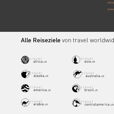
info
www
Alle Reiseziele
von travel worldwi