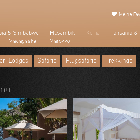
Meine Fav
ia & Simbabwe
Mosambik
Kenia
Tansania & 
Madagaskar
Marokko
ari Lodges
Safaris
Flugsafaris
Trekkings
amu