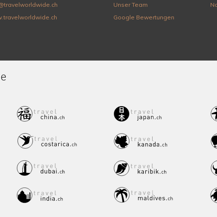
@travelworldwide.ch
Unser Team
Na
.travelworldwide.ch
Google Bewertungen
de