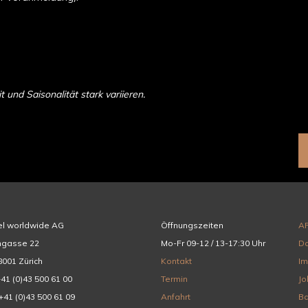
und Saisonalität stark variieren.
el worldwide AG
Öffnungszeiten
A
hgasse 22
Mo-Fr 09-12 / 13-17:30 Uhr
Da
001 Zürich
Kontakt
I
+41 (0)43 500 61 00
Termin
Jo
+41 (0)43 500 61 09
Anfahrt
Ba