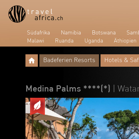
Südafrika
Namibia
Botswana
Samb
Malawi
Ruanda
Uganda
Äthiopien
Badeferien Resorts
Hotels & Saf
Medina Palms ****(*)
| Wat