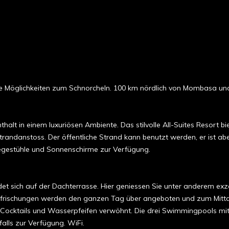
e Möglichkeiten zum Schnorcheln. 100 km nördlich von Mombasa und 
halt in einem luxuriösen Ambiente. Das stilvolle All-Suites Resort 
trandanstoss. Der öffentliche Strand kann benutzt werden, er ist abe
egestühle und Sonnenschirme zur Verfügung.
 sich auf der Dachterrasse. Hier geniessen Sie unter anderem exze
. Erfrischungen werden den ganzen Tag über angeboten und zum Mit
hen Cocktails und Wasserpfeifen verwöhnt. Die drei Swimmingpools 
alls zur Verfügung. WiFi.