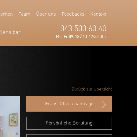
oriten
Team
Über uns
Feedbacks
Kontakt
043 500 60 40
Sansibar
Mo-Fr 09-12 / 13-17:30 Uhr
Zurück zur Übersicht
Gratis-Offertenanfrage
Persönliche Beratung