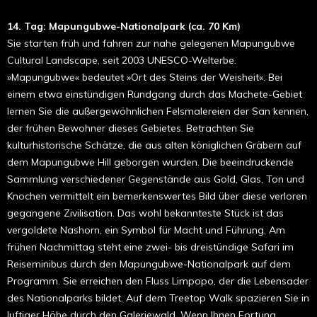
14. Tag: Mapungubwe-Nationalpark (ca. 70 Km)
Sie starten früh und fahren zur nahe gelegenen Mapungubwe
Cultural Landscape, seit 2003 UNESCO-Welterbe.
»Mapungubwe« bedeutet »Ort des Steins der Weisheit«. Bei
einem etwa einstündigen Rundgang durch das Machete-Gebiet
lernen Sie die außergewöhnlichen Felsmalereien der San kennen,
der frühen Bewohner dieses Gebietes. Betrachten Sie
kulturhistorische Schätze, die aus alten königlichen Gräbern auf
dem Mapungubwe Hill geborgen wurden. Die beeindruckende
Sammlung verschiedener Gegenstände aus Gold, Glas, Ton und
Knochen vermittelt ein bemerkenswertes Bild über diese verloren
gegangene Zivilisation. Das wohl bekannteste Stück ist das
vergoldete Nashorn, ein Symbol für Macht und Führung. Am
frühen Nachmittag steht eine zwei- bis dreistündige Safari im
Reiseminibus durch den Mapungubwe-Nationalpark auf dem
Programm. Sie erreichen den Fluss Limpopo, der die Lebensader
des Nationalparks bildet. Auf dem Treetop Walk spazieren Sie in
luftiger Höhe durch den Galeriewald. Wenn Ihnen Fortuna