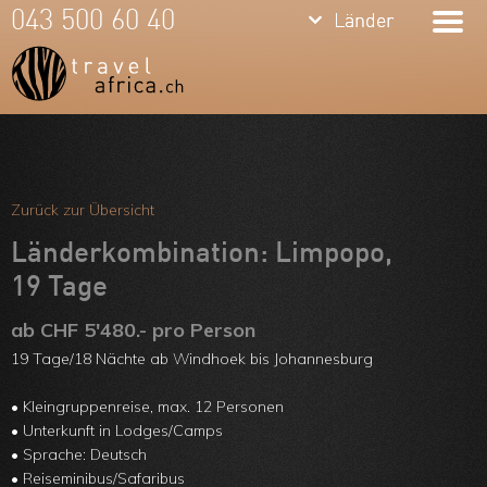
keyboard_arrow_down
keyboard_arrow_down
043 500 60 40
Länder
Länder
Südafrika
Namibia
Botswana
Meine Favoriten
Sambia &
Team
Zurück zur Übersicht
Simbabwe
Über uns
Länderkombination: Limpopo,
Mosambik
19 Tage
Feedbacks
Kenia
ab CHF 5'480.- pro Person
Kontakt
19 Tage/18 Nächte ab Windhoek bis Johannesburg
Tansania &
ARVB
• Kleingruppenreise, max. 12 Personen
Sansibar
• Unterkunft in Lodges/Camps
• Sprache: Deutsch
Malawi
• Reiseminibus/Safaribus