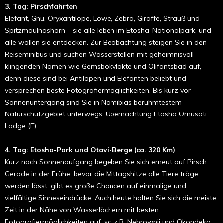
3. Tag: Pirschfahrten
Elefant, Gnu, Oryxantilope, Löwe, Zebra, Giraffe, Strauß und
Spitzmaulnashorn – sie alle leben im Etosha-Nationalpark, und
alle wollen sie entdecken. Zur Beobachtung steigen Sie in den
Reiseminibus und suchen Wasserstellen mit geheimnisvoll
klingenden Namen wie Gemsbokvlakte und Olifantsbad auf,
denn diese sind bei Antilopen und Elefanten beliebt und
versprechen beste Fotografiermöglichkeiten. Bis kurz vor
Sonnenuntergang sind Sie in Namibias berühmtestem
Naturschutzgebiet unterwegs. Übernachtung Etosha Omusati
Lodge (F)
4. Tag: Etosha-Park und Otavi-Berge (ca. 320 Km)
Kurz nach Sonnenaufgang begeben Sie sich erneut auf Pirsch.
Gerade in der Frühe, bevor die Mittagshitze alle Tiere träge
werden lässt, gibt es große Chancen auf einmalige und
vielfältige Sinneseindrücke. Auch heute halten Sie sich die meiste
Zeit in der Nähe von Wasserlöchern mit besten
Fotografiermöglichkeiten auf, so z.B. Nebrownii und Okondeka.