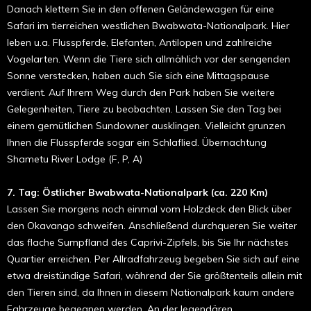
Danach klettern Sie in den offenen Geländewagen für eine
Safari im tierreichen westlichen Bwabwata-Nationalpark. Hier
leben u.a. Flusspferde, Elefanten, Antilopen und zahlreiche
Vogelarten. Wenn die Tiere sich allmählich vor der sengenden
Sonne verstecken, haben auch Sie sich eine Mittagspause
verdient. Auf Ihrem Weg durch den Park haben Sie weitere
Gelegenheiten, Tiere zu beobachten. Lassen Sie den Tag bei
einem gemütlichen Sundowner ausklingen. Vielleicht grunzen
Ihnen die Flusspferde sogar ein Schlaflied. Übernachtung
Shametu River Lodge (F, P, A)
7. Tag:
Östlicher Bwabwata-Nationalpark (ca. 220 Km)
Lassen Sie morgens noch einmal vom Holzdeck den Blick über
den Okavango schweifen. Anschließend durchqueren Sie weiter
das flache Sumpfland des Caprivi-Zipfels, bis Sie Ihr nächstes
Quartier erreichen. Per Allradfahrzeug begeben Sie sich auf eine
etwa dreistündige Safari, während der Sie größtenteils allein mit
den Tieren sind, da Ihnen in diesem Nationalpark kaum andere
Fahrzeuge begegnen werden. An der legendären