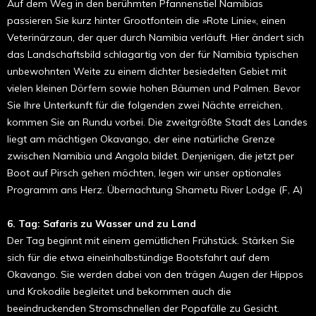
Auf dem Weg in den berühmten Pfannenstiel Namibias
passieren Sie kurz hinter Grootfontein die »Rote Linie«, einen
Veterinärzaun, der quer durch Namibia verläuft. Hier ändert sich
das Landschaftsbild schlagartig von der für Namibia typischen
unbewohnten Weite zu einem dichter besiedelten Gebiet mit
vielen kleinen Dörfern sowie hohen Bäumen und Palmen. Bevor
Sie Ihre Unterkunft für die folgenden zwei Nächte erreichen,
kommen Sie an Rundu vorbei. Die zweitgrößte Stadt des Landes
liegt am mächtigen Okavango, der eine natürliche Grenze
zwischen Namibia und Angola bildet. Denjenigen, die jetzt per
Boot auf Pirsch gehen möchten, legen wir unser optionales
Programm ans Herz. Übernachtung Shametu River Lodge (F, A)
6. Tag: Safaris zu Wasser und zu Land
Der Tag beginnt mit einem gemütlichen Frühstück. Stärken Sie
sich für die etwa eineinhalbstündige Bootsfahrt auf dem
Okavango. Sie werden dabei von den trägen Augen der Hippos
und Krokodile begleitet und bekommen auch die
beeindruckenden Stromschnellen der Popafälle zu Gesicht.