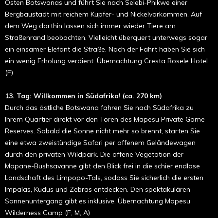
Osten Botswanas und führt Sie nach
Selebi-Phikwe einer
Bergbaustadt mit reichem Kupfer- und Nickelvorkommen. Auf
dem Weg dorthin lassen sich immer wieder Tiere am
Straßenrand beobachten. Vielleicht überquert unterwegs sogar
ein einsamer
Elefant die Straße. Nach der Fahrt haben Sie sich
ein wenig Erholung verdient.
Übernachtung Cresta Bosele Hotel
(F)
13.
Tag: Willkommen in Südafrika!
(ca. 270 km)
Durch das östliche Botswana fahren Sie nach Südafrika zu
Ihrem Quartier direkt vor den Toren des Mapesu
Private Game
Reserves. Sobald die Sonne nicht mehr so brennt, starten Sie
eine etwa zweistündige Safari per offenem Geländewagen
durch den privaten Wildpark. Die offene Vegetation der
Mopane-Bushsavanne gibt den Blick frei in die schier endlose
Landschaft des Limpopo-Tals, sodass Sie sicherlich die ersten
Impalas, Kudus und Zebras entdecken. Den spektakulären
Sonnenuntergang gibt es inklusive. Übernachtung Mapesu
Wilderness Camp (F, M, A)