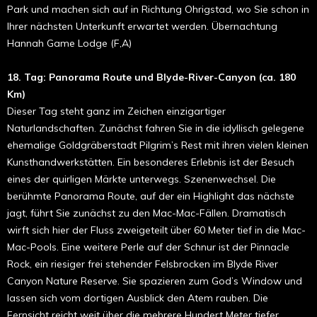
Park und machen sich auf in Richtung Ohrigstad, wo Sie schon in
Ihrer nächsten Unterkunft erwartet werden. Übernachtung
Hannah Game Lodge (F,A)
18. Tag: Panorama Route und Blyde-River-Canyon (ca. 180
Km)
Dieser Tag steht ganz im Zeichen einzigartiger
Naturlandschaften. Zunächst fahren Sie in die idyllisch gelegene
ehemalige Goldgräberstadt Pilgrim’s Rest mit ihren vielen kleinen
Kunsthandwerkstätten. Ein besonderes Erlebnis ist der Besuch
eines der quirligen Märkte unterwegs. Szenenwechsel. Die
berühmte Panorama Route, auf der ein Highlight das nächste
jagt, führt Sie zunächst zu den Mac-Mac-Fällen. Dramatisch
wirft sich hier der Fluss zweigeteilt über 60 Meter tief in die Mac-
Mac-Pools. Eine weitere Perle auf der Schnur ist der Pinnacle
Rock, ein riesiger frei stehender Felsbrocken im Blyde River
Canyon Nature Reserve. Sie spazieren zum God’s Window und
lassen sich vom dortigen Ausblick den Atem rauben. Die
Fernsicht reicht weit über die mehrere Hundert Meter tiefer