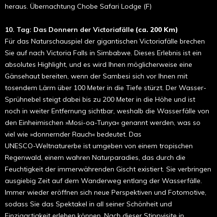
heraus. Übernachtung
Chobe Safari Lodge (F)
10. Tag:
Das Donnern der Victoriafälle
(ca. 200 Km)
Für das Naturschauspiel der gigantischen Victoriafälle brechen
Sie auf nach Victoria Falls in Simbabwe. Dieses
Erlebnis ist ein
absolutes Highlight, und es wird Ihnen möglicherweise eine
Gänsehaut bereiten, wenn der Sambesi sich vor Ihnen mit
tosendem Lärm über 100 Meter in die Tiefe stürzt. Der Wasser-
Sprühnebel steigt dabei bis zu 200 Meter in die Höhe und ist
noch in weiter Entfernung sichtbar, weshalb die Wasserfälle von
den Einheimischen »Mosi-oa-Tunya« genannt werden, was so
viel wie »donnernder Rauch« bedeutet. Das
UNESCO-Weltnaturerbe ist umgeben von einem tropischen
Regenwald, einem wahren Naturparadies, das
durch die
Feuchtigkeit der immerwährenden Gischt existiert. Sie verbringen
ausgiebig Zeit auf dem Wanderweg entlang der Wasserfälle.
Immer wieder eröffnen sich neue Perspektiven und Fotomotive,
sodass Sie das Spektakel in all seiner Schönheit und
Einzigartigkeit erleben können. Nach dieser Stippvisite in