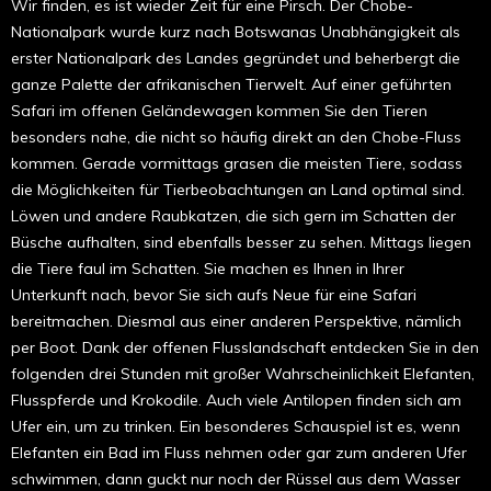
Wir finden, es ist wieder Zeit für eine Pirsch. Der Chobe-
Nationalpark wurde kurz nach Botswanas Unabhängigkeit als
erster Nationalpark des Landes gegründet und beherbergt die
ganze Palette der afrikanischen Tierwelt. Auf einer geführten
Safari im offenen Geländewagen kommen Sie den Tieren
besonders nahe, die nicht so häufig direkt an den Chobe-Fluss
kommen. Gerade vormittags grasen die meisten Tiere, sodass
die Möglichkeiten für Tierbeobachtungen an Land optimal sind.
Löwen und andere Raubkatzen, die sich gern im Schatten der
Büsche aufhalten, sind ebenfalls besser zu sehen. Mittags liegen
die Tiere faul im Schatten. Sie machen es Ihnen in Ihrer
Unterkunft nach, bevor Sie sich aufs Neue für eine Safari
bereitmachen. Diesmal aus einer anderen Perspektive, nämlich
per Boot. Dank der offenen Flusslandschaft entdecken Sie in den
folgenden drei Stunden mit großer Wahrscheinlichkeit Elefanten,
Flusspferde und Krokodile. Auch viele Antilopen finden sich am
Ufer ein, um zu trinken. Ein besonderes Schauspiel ist es, wenn
Elefanten ein Bad im Fluss nehmen oder gar zum anderen Ufer
schwimmen, dann guckt nur noch der Rüssel aus dem Wasser