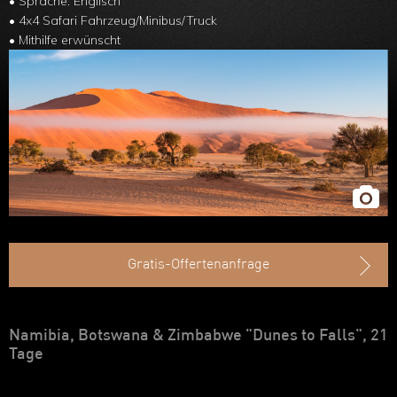
• Sprache: Englisch
Ruanda
• 4x4 Safari Fahrzeug/Minibus/Truck
• Mithilfe erwünscht
Uganda
Äthiopien
Madagaskar
Marokko
Gratis-Offertenanfrage
Namibia, Botswana & Zimbabwe "Dunes to Falls", 21
Tage