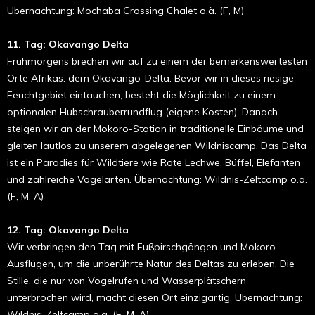
Übernachtung: Mochaba Crossing Chalet o.ä. (F, M)
11. Tag: Okavango Delta
Frühmorgens brechen wir auf zu einem der bemerkenswertesten
Orte Afrikas: dem Okavango-Delta. Bevor wir in dieses riesige
Feuchtgebiet eintauchen, besteht die Möglichkeit zu einem
optionalen Hubschrauberrundflug (eigene Kosten). Danach
steigen wir an der Mokoro-Station in traditionelle Einbäume und
gleiten lautlos zu unserem abgelegenen Wildniscamp. Das Delta
ist ein Paradies für Wildtiere wie Rote Lechwe, Büffel, Elefanten
und zahlreiche Vogelarten. Übernachtung: Wildnis-Zeltcamp o.ä.
(F, M, A)
12. Tag: Okavango Delta
Wir verbringen den Tag mit Fußpirschgängen und Mokoro-
Ausflügen, um die unberührte Natur des Deltas zu erleben. Die
Stille, die nur von Vogelrufen und Wasserplätschern
unterbrochen wird, macht diesen Ort einzigartig. Übernachtung:
Wildnis-Zeltcamp o.ä. (F, M, A)