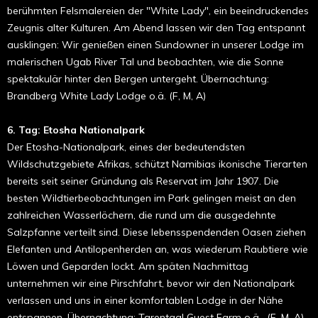
berühmten Felsmalereien der "White Lady", ein beeindruckendes
Zeugnis alter Kulturen. Am Abend lassen wir den Tag entspannt
ausklingen: Wir genießen einen Sundowner in unserer Lodge im
malerischen Ugab River Tal und beobachten, wie die Sonne
spektakulär hinter den Bergen untergeht. Übernachtung:
Brandberg White Lady Lodge o.ä. (F, M, A)
6. Tag: Etosha Nationalpark
Der Etosha-Nationalpark, eines der bedeutendsten
Wildschutzgebiete Afrikas, schützt Namibias ikonische Tierarten
bereits seit seiner Gründung als Reservat im Jahr 1907. Die
besten Wildtierbeobachtungen im Park gelingen meist an den
zahlreichen Wasserlöchern, die rund um die ausgedehnte
Salzpfanne verteilt sind. Diese lebensspendenden Oasen ziehen
Elefanten und Antilopenherden an, was wiederum Raubtiere wie
Löwen und Geparden lockt. Am späten Nachmittag
unternehmen wir eine Pirschfahrt, bevor wir den Nationalpark
verlassen und uns in einer komfortablen Lodge in der Nähe
entspannen. Übernachtung: Tarentaal Guest Farm o.ä. (F, M, A)