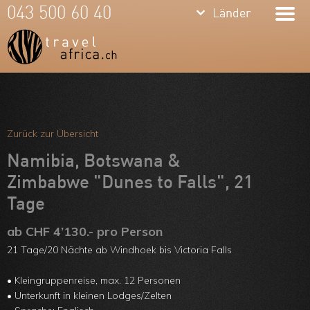
keyboard_arrow_down
keyboard_arrow_down
043 500 60 40
Länder
Länder
Südafrika
Namibia
Botswana
Meine Favoriten
Sambia &
Team
Zurück zur Übersicht
Simbabwe
Über uns
Namibia, Botswana &
Mosambik
Zimbabwe "Dunes to Falls", 21
Feedbacks
Tage
Kenia
Kontakt
ab CHF 4’130.- pro Person
Tansania &
ARVB
21 Tage/20 Nächte ab Windhoek bis Victoria Falls
Sansibar
• Kleingruppenreise, max. 12 Personen
Malawi
• Unterkunft in kleinen Lodges/Zelten