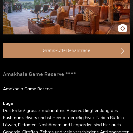
Ruanda
Uganda
Äthiopien
Madagaskar
Gratis-Offertenanfrage
Marokko
Amakhala Game Reserve ****
Amakhala Game Reserve
Lage
Das 85 km² grosse, malariafreie Reservat liegt entlang des
Bushman’s Rivers und ist Heimat der «Big Five». Neben Büffeln,
Löwen, Elefanten, Nashörnern und Leoparden sind hier auch
Geparde, Giraffen, Zebras und viele verschiedene Antilopenarten