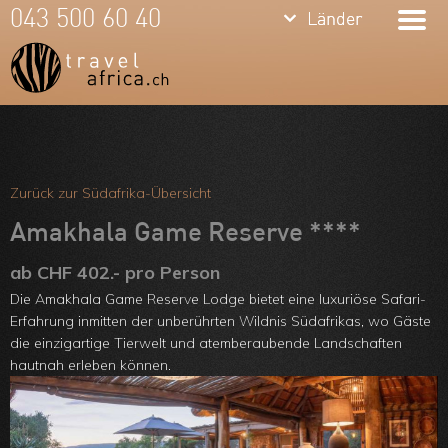
keyboard_arrow_down
keyboard_arrow_down
043 500 60 40
Länder
Länder
Südafrika
Namibia
Botswana
Meine Favoriten
Sambia &
Team
Zurück zur Südafrika-Übersicht
Simbabwe
Über uns
Amakhala Game Reserve ****
Mosambik
Feedbacks
ab CHF 402.- pro Person
Die Amakhala Game Reserve Lodge bietet eine luxuriöse Safari-
Kenia
Kontakt
Erfahrung inmitten der unberührten Wildnis Südafrikas, wo Gäste
Tansania &
die einzigartige Tierwelt und atemberaubende Landschaften
ARVB
hautnah erleben können.
Sansibar
Malawi