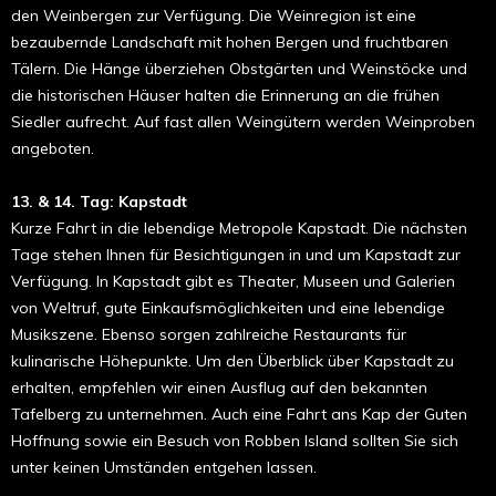
den Weinbergen zur Verfügung. Die Wein­region ist eine
bezaubernde Landschaft mit hohen Bergen und fruchtbaren
Tälern. Die Hänge überziehen Obstgärten und Wein­stöcke und
die historischen Häuser halten die Erinnerung an die frühen
Siedler auf­recht. Auf fast allen Weingütern werden Weinproben
angeboten.
13. & 14. Tag: Kapstadt
Kurze Fahrt in die leben­dige Metropole Kapstadt. Die nächsten
Tage stehen Ihnen für Besichtigungen in und um Kapstadt zur
Verfügung. In Kap­stadt gibt es Theater, Museen und Galerien
von Weltruf, gute Einkaufsmöglichkeiten und eine lebendige
Musikszene. Ebenso sor­gen zahlreiche Restaurants für
kulinarische Höhepunkte. Um den Überblick über Kap­stadt zu
erhalten, empfehlen wir einen Aus­flug auf den bekannten
Tafelberg zu unter­nehmen. Auch eine Fahrt ans Kap der Guten
Hoffnung sowie ein Besuch von Robben Island sollten Sie sich
unter keinen Umstän­den entgehen lassen.