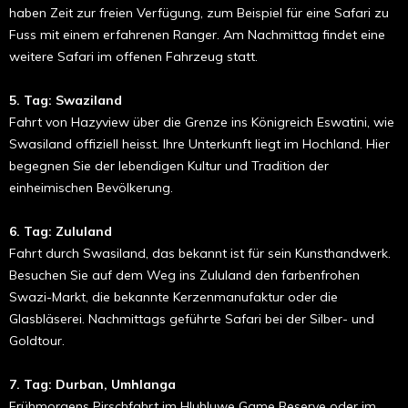
haben Zeit zur freien Verfügung, zum Beispiel für eine Safari zu
Fuss mit einem erfahrenen Ranger. Am Nachmittag findet eine
weitere Safari im offenen Fahrzeug statt.
5. Tag: Swaziland
Fahrt von Hazyview über die Grenze ins Königreich Eswatini, wie
Swasiland offiziell heisst. Ihre Un­terkunft liegt im Hochland. Hier
begegnen Sie der lebendigen Kultur und Tradition der
einheimischen Bevölkerung.
6. Tag: Zululand
Fahrt durch Swasiland, das be­kannt ist für sein Kunsthandwerk.
Besuchen Sie auf dem Weg ins Zululand den farben­frohen
Swazi-Markt, die bekannte Kerzen­manufaktur oder die
Glasbläserei. Nachmit­tags geführte Safari bei der Silber- und
Goldtour.
7. Tag: Durban, Umhlanga
Frühmorgens Pirschfahrt im Hluhluwe Game Reserve oder im