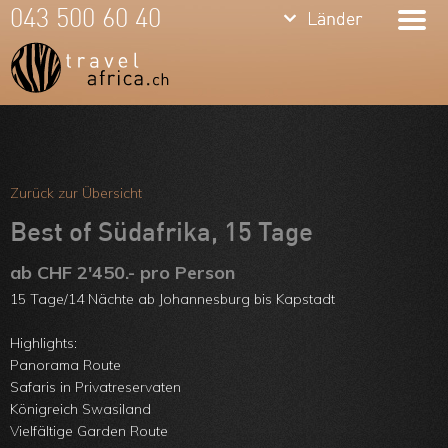
keyboard_arrow_down
keyboard_arrow_down
043 500 60 40
Länder
Länder
Südafrika
Namibia
Botswana
Meine Favoriten
Sambia &
Team
Zurück zur Übersicht
Simbabwe
Über uns
Best of Südafrika, 15 Tage
Mosambik
Feedbacks
ab CHF 2'450.- pro Person
15 Tage/14 Nächte ab Johannesburg bis Kapstadt
Kenia
Kontakt
Tansania &
Highlights:
ARVB
Panorama Route
Sansibar
Safaris in Privatreservaten
Königreich Swasiland
Malawi
Vielfältige Garden Route