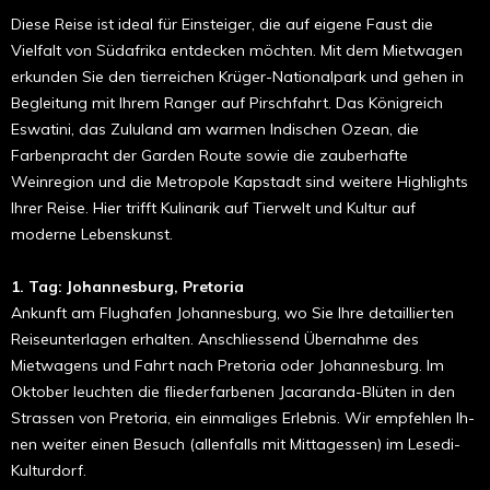
Diese Reise ist ideal für Einsteiger, die auf eigene Faust die
Vielfalt von Südafrika entdecken möchten. Mit dem Mietwagen
erkunden Sie den tierreichen Krüger-Nationalpark und gehen in
Begleitung mit Ihrem Ranger auf Pirschfahrt. Das Königreich
Eswatini, das Zululand am warmen Indischen Ozean, die
Farbenpracht der Garden Route sowie die zauberhafte
Weinregion und die Metropole Kapstadt sind weitere Highlights
Ihrer Reise. Hier trifft Kulinarik auf Tierwelt und Kultur auf
moderne Lebenskunst.
1. Tag: Johannesburg, Pretoria
Ankunft am Flughafen Johannesburg, wo Sie Ihre detail­lierten
Reiseunterlagen erhalten. Anschlie­ssend Übernahme des
Mietwagens und Fahrt nach Pretoria oder Johannesburg. Im
Oktober leuchten die fliederfarbenen Jaca­randa-Blüten in den
Strassen von Pretoria, ein einmaliges Erlebnis. Wir empfehlen Ih­
nen weiter einen Besuch (allenfalls mit Mit­tagessen) im Lesedi-
Kulturdorf.