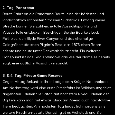
2. Tag: Panorama
Route Fahrt an die Panorama Route, eine der höchsten und
landschaftlich schönsten Strassen Südafrikas. Entlang dieser
Strecke können Sie zahlreiche tolle Aussichtspunkte und
Wasserfälle entde­cken. Besichtigen Sie die Bourke’s Luck
Potholes, den Blyde River Canyon und das ehemalige
Goldgräberstädtchen Pilgrim’s Rest, das 1873 einen Boom
erlebte und heute unter Denkmalschutz steht. Ein wei­terer
Höhepunkt ist das God‘s Window, das wie der Name es bereits
sagt, eine göttliche Aussicht verspricht.
3. & 4. Tag: Private Game Reserve
Gegen Mittag Ankunft in Ihrer Lodge beim Krüger-Natio­nalpark.
Am Nachmittag wird eine erste Pirschfahrt im Wildschutzgebiet
angebo­ten. Erleben Sie Safari auf höchstem Niveau. Neben den
Big Five kann man mit etwas Glück am Abend auch nachtaktive
Tiere be­obachten. Am nächsten Tag findet frühmor­gens eine
weitere Pirschfahrt statt. Danach gibt es Frühstück und Sie