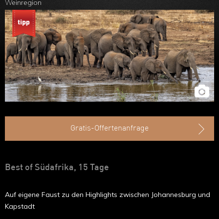
Weinregion
Ruanda
Kapstadt
Uganda
Äthiopien
Madagaskar
Marokko
Gratis-Offertenanfrage
Best of Südafrika, 15 Tage
Auf eigene Faust zu den Highlights zwischen Johannesburg und
Kapstadt