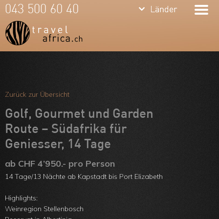
keyboard_arrow_down
keyboard_arrow_down
043 500 60 40
Länder
Länder
Südafrika
Namibia
Botswana
Meine Favoriten
Sambia &
Team
Zurück zur Übersicht
Simbabwe
Über uns
Golf, Gourmet und Garden
Mosambik
Route – Südafrika für
Feedbacks
Geniesser, 14 Tage
Kenia
Kontakt
ab CHF 4’950.- pro Person
Tansania &
ARVB
14 Tage/13 Nächte ab Kapstadt bis Port Elizabeth
Sansibar
Highlights:
Malawi
Weinregion Stellenbosch