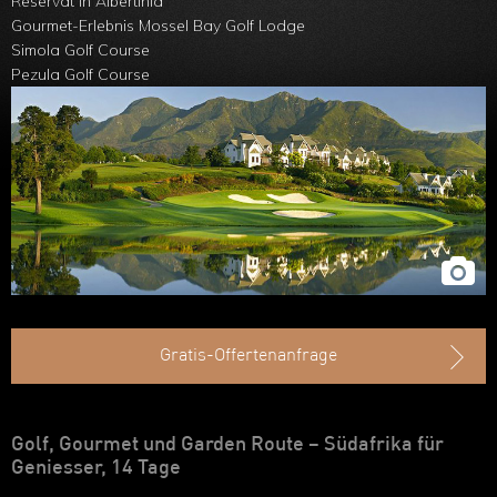
Reservat in Albertinia
Ruanda
Gourmet-Erlebnis Mossel Bay Golf Lodge
Simola Golf Course
Uganda
Pezula Golf Course
Äthiopien
Madagaskar
Marokko
Gratis-Offertenanfrage
Golf, Gourmet und Garden Route – Südafrika für
Geniesser, 14 Tage