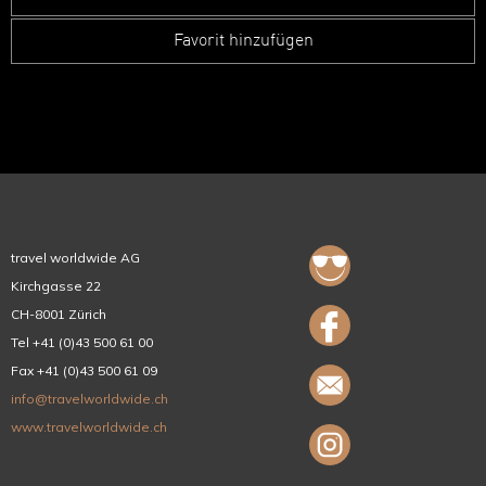
Favorit hinzufügen
travel worldwide AG
Kirchgasse 22
CH-8001 Zürich
Tel +41 (0)43 500 61 00
Fax +41 (0)43 500 61 09
info@travelworldwide.ch
www.travelworldwide.ch