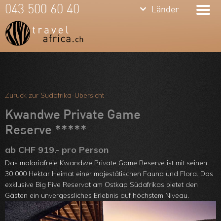
keyboard_arrow_down
keyboard_arrow_down
043 500 60 40
Länder
Länder
Südafrika
Namibia
Botswana
Meine Favoriten
Sambia &
Team
Zurück zur Südafrika-Übersicht
Simbabwe
Über uns
Kwandwe Private Game
Mosambik
Reserve *****
Feedbacks
Kenia
ab CHF 919.- pro Person
Kontakt
Das malariafreie Kwandwe Private Game Reserve ist mit seinen
Tansania &
ARVB
30 000 Hektar Heimat einer majestätischen Fauna und Flora. Das
exklusive Big Five Reservat am Ostkap Südafrikas bietet den
Sansibar
Gästen ein unvergessliches Erlebnis auf höchstem Niveau.
Malawi