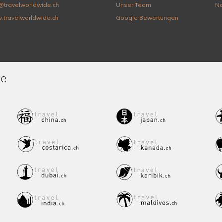
@travelworldwide.ch
Unser Team
Na
.travelworldwide.ch
Google Bewertungen
de