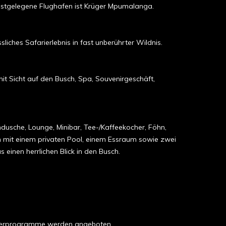
hstgelegene Flughafen ist Krüger Mpumalanga.
liches Safarierlebnis in fast unberührter Wildnis.
t Sicht auf den Busch, Spa, Souvenirgeschäft,
usche, Lounge, Minibar, Tee-/Kaffeekocher, Föhn,
ch mit einem privaten Pool, einem Essraum sowie zwei
inen herrlichen Blick in den Busch.
inderprogramme werden angeboten.