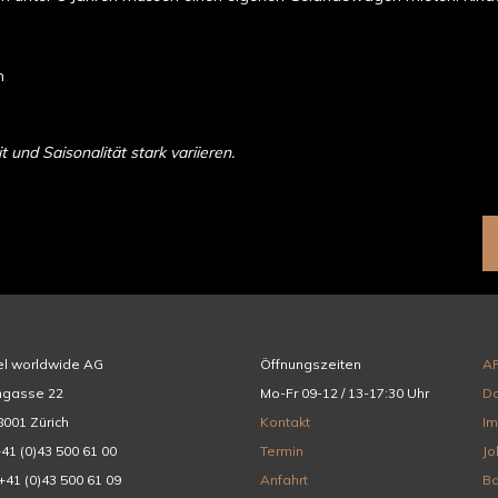
n
und Saisonalität stark variieren.
el worldwide AG
Öffnungszeiten
A
hgasse 22
Mo-Fr 09-12 / 13-17:30 Uhr
Da
001 Zürich
Kontakt
I
+41 (0)43 500 61 00
Termin
Jo
+41 (0)43 500 61 09
Anfahrt
Ba