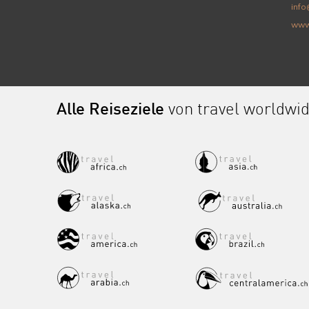
info
www
Alle Reiseziele
von travel worldwi