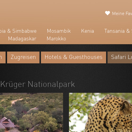
Meine Fav
ia & Simbabwe
Mosambik
Kenia
Tansania & 
Madagaskar
Marokko
n
Zugreisen
Hotels & Guesthouses
Safari 
 Krüger Nationalpark