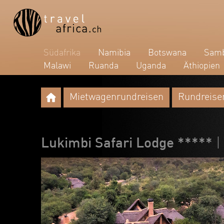
Südafrika
Namibia
Botswana
Samb
Malawi
Ruanda
Uganda
Äthiopien
Mietwagenrundreisen
Rundreise
Lukimbi Safari Lodge *****
|