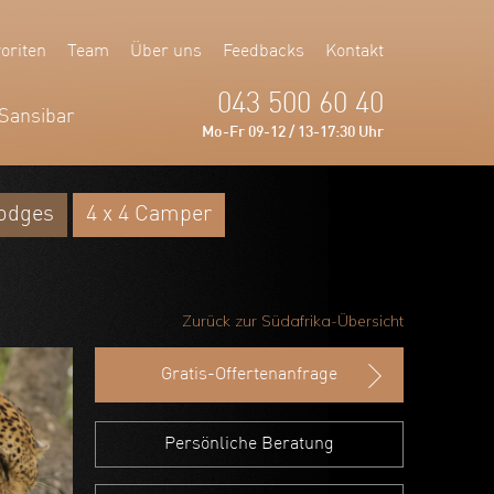
oriten
Team
Über uns
Feedbacks
Kontakt
043 500 60 40
Sansibar
Mo-Fr 09-12 / 13-17:30 Uhr
Lodges
4 x 4 Camper
Zurück zur Südafrika-Übersicht
Gratis-Offertenanfrage
Persönliche Beratung