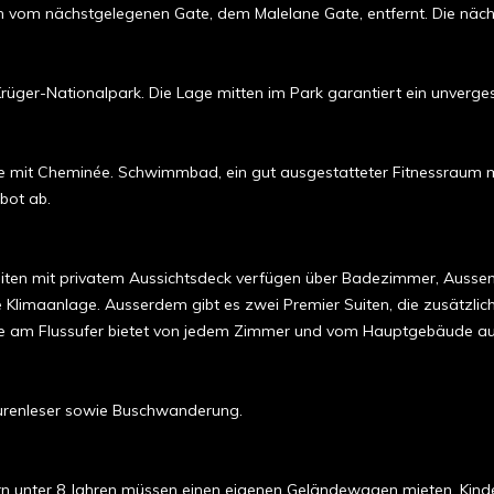
m vom nächstgelegenen Gate, dem Malelane Gate, entfernt. Die näc
rüger-Nationalpark. Die Lage mitten im Park garantiert ein unvergess
e mit Cheminée. Schwimmbad, ein gut ausgestatteter Fitnessraum mi
bot ab.
iten mit privatem Aussichtsdeck verfügen über Badezimmer, Aussend
ie Klimaanlage. Ausserdem gibt es zwei Premier Suiten, die zusätzli
e am Flussufer bietet von jedem Zimmer und vom Hauptgebäude aus e
purenleser sowie Buschwanderung.
ndern unter 8 Jahren müssen einen eigenen Geländewagen mieten. K