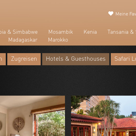
Meine Fav
ia & Simbabwe
Mosambik
Kenia
Tansania & 
Madagaskar
Marokko
n
Zugreisen
Hotels & Guesthouses
Safari 