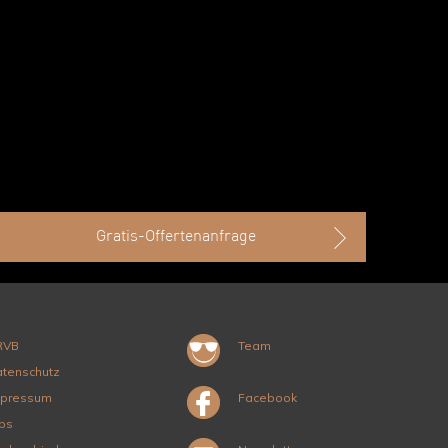
Gratis-Offertenanfrage
RVB
Team
tenschutz
mpressum
Facebook
bs