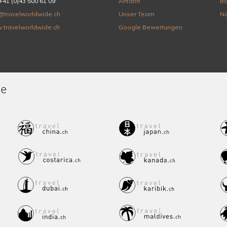
+41 (0)43 500 61 09
Anfahrt
Ba
@travelworldwide.ch
Unser Team
Na
.travelworldwide.ch
Google Bewertungen
de