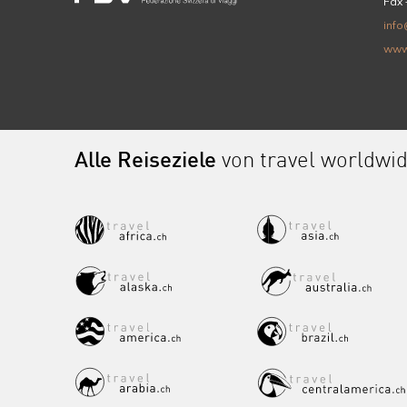
Fax 
info
www
Alle Reiseziele
von travel worldwi