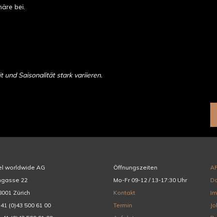
äre bei.
und Saisonalität stark variieren.
el worldwide AG
Öffnungszeiten
A
hgasse 22
Mo-Fr 09-12 / 13-17:30 Uhr
Da
001 Zürich
Kontakt
I
+41 (0)43 500 61 00
Termin
Jo