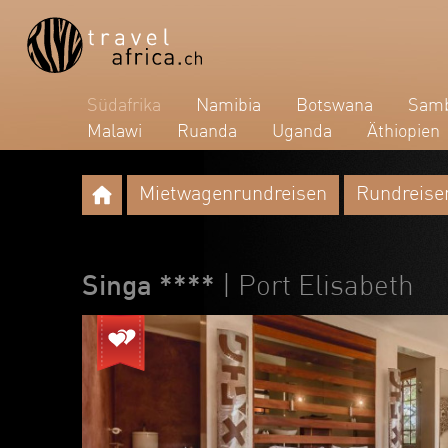
Südafrika
Namibia
Botswana
Samb
Malawi
Ruanda
Uganda
Äthiopien
Mietwagenrundreisen
Rundreise
Singa ****
| Port Elisabeth