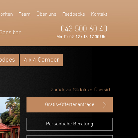
oriten
Team
Über uns
Feedbacks
Kontakt
043 500 60 40
Sansibar
Mo-Fr 09-12 / 13-17:30 Uhr
Lodges
4 x 4 Camper
Zurück zur Südafrika-Übersicht
Gratis-Offertenanfrage
Persönliche Beratung