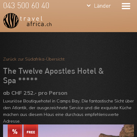
keyboard_arrow_down
keyboard_arrow_down
043 500 60 40
Länder
Länder
Südafrika
Namibia
Botswana
Meine Favoriten
Sambia &
Team
Zurück zur Südafrika-Übersicht
Simbabwe
Über uns
The Twelve Apostles Hotel &
Mosambik
Spa *****
Feedbacks
Kenia
ab CHF 252.- pro Person
Kontakt
Luxuriöse Boutiquehotel in Camps Bay. Die fantastische Sicht über
Tansania &
ARVB
den Atlantik, der ausgezeichnete Service und die exquisite Küche
machen aus diesem Haus eine durchaus empfehlens­werte
Sansibar
Adresse.
Malawi