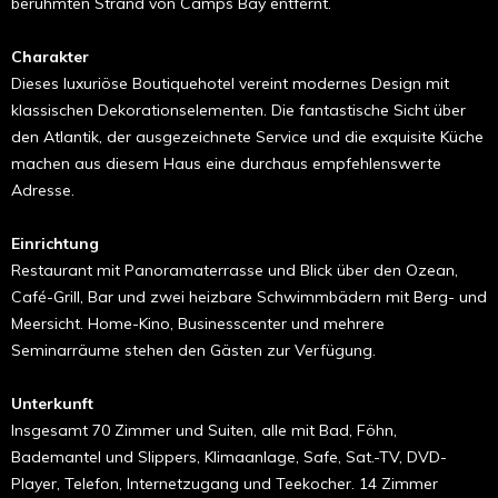
berühmten Strand von Camps Bay entfernt.
Charakter
Dieses luxuriöse Boutiquehotel vereint modernes Design mit
klassischen Dekorationselementen. Die fantastische Sicht über
den Atlantik, der ausgezeichnete Service und die exquisite Küche
machen aus diesem Haus eine durchaus empfehlens­werte
Adresse.
Einrichtung
Restaurant mit Panoramater­rasse und Blick über den Ozean,
Café-Grill, Bar und zwei heizbare Schwimmbädern mit Berg- und
Meersicht. Home-Kino, Business­center und mehrere
Seminarräume stehen den Gästen zur Verfügung.
Unterkunft
Insgesamt 70 Zimmer und Sui­ten, alle mit Bad, Föhn,
Bademantel und Slippers, Klimaanlage, Safe, Sat.-TV, DVD­-
Player, Telefon, Internetzugang und Tee­kocher. 14 Zimmer