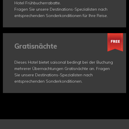
Hotel Frühbucherrabatte.
Fragen Sie unsere Destinations-Spezialisten nach
entsprechenden Sonderkonditionen für Ihre Reise.
Gratisnächte
Dieses Hotel bietet saisonal bedingt bei der Buchung
mehrerer Übernachtungen Gratisnächte an. Fragen
Sie unsere Destinations-Spezialisten nach
entsprechenden Sonderkonditionen.