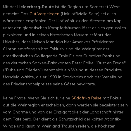
Mit der
Helderberg-Route
ist die Region um Somerset West
gemeint. Das
Gut Vergelegen
(Link: offizielle Seite) sei allen
wärmstens empfohlen. Der Hof zählt zu den ältesten am Kap,
unter den gigantischen Kampferbäumen lässt es sich genüsslich
picknicken und in seinen historischen Mauern erfährt der
Urlauber, dass Nelson Mandela hier Amerikas Präsidenten
Clinton empfangen hat. Exklusiv sind die Weingüter der
amerikanischen Golflegende Ernie Els am Guardian Peak und
des deutschen Socken-Fabrikanten Peter Falke. "Rust en Frede"
("Ruhe und Frieden") nennt sich ein Weingut, dessen Produkte
Mandela wählte, als er 1993 in Stockholm nach der Verleihung
des Friedensnobelpreises seine Gäste bewirtete.
Keine Frage: Wenn Sie sich für eine
Südafrika Reise
mit Fokus
auf die Weinregion entscheiden, dann werden sie begeistert sein
vom Charme und von der Einzigartigkeit der Landschaft hinter
dem Tafelberg. Der dient als Schutzschild der kalten Atlantik-
Winde und lässt im Weinland Trauben reifen, die höchsten