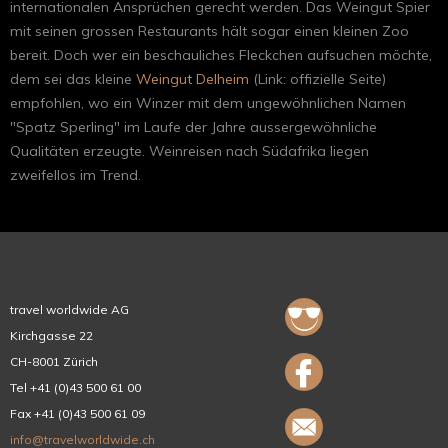
internationalen Ansprüchen gerecht werden. Das Weingut Spier
mit seinen grossen Restaurants hält sogar einen kleinen Zoo
bereit. Doch wer ein beschauliches Fleckchen aufsuchen möchte,
dem sei das kleine
Weingut Delheim
(Link: offizielle Seite)
empfohlen, wo ein Winzer mit dem ungewöhnlichen Namen
"Spatz Sperling" im Laufe der Jahre aussergewöhnliche
Qualitäten erzeugte. Weinreisen nach Südafrika liegen
zweifellos im Trend.
travel worldwide AG
Kirchgasse 22
CH-8001 Zürich
Tel +41 (0)43 500 61 00
Fax +41 (0)43 500 61 09
info@travelworldwide.ch