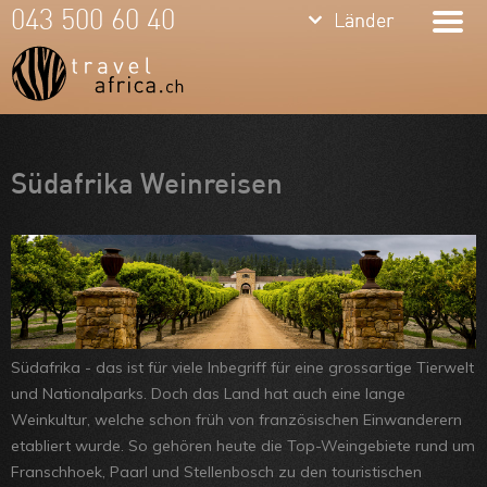
keyboard_arrow_down
keyboard_arrow_down
043 500 60 40
Länder
Länder
Südafrika
Namibia
Botswana
Meine Favoriten
Südafrika Weinreisen
Sambia &
Team
Simbabwe
Über uns
Mosambik
Feedbacks
Kenia
Kontakt
Südafrika - das ist für viele Inbegriff für eine grossartige Tierwelt
Tansania &
ARVB
und Nationalparks. Doch das Land hat auch eine lange
Sansibar
Weinkultur, welche schon früh von französischen Einwanderern
etabliert wurde. So gehören heute die Top-Weingebiete rund um
Malawi
Franschhoek, Paarl und Stellenbosch zu den touristischen