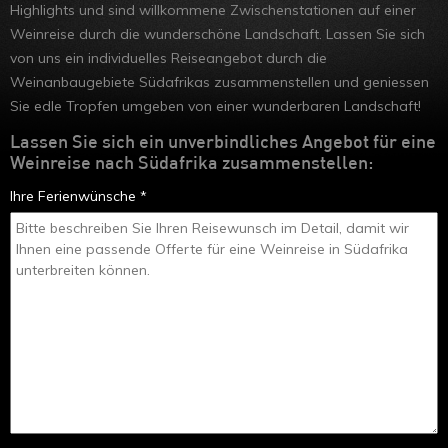
Highlights und sind willkommene Zwischenstationen auf einer
Ruanda
Weinreise durch die wunderschöne Landschaft. Lassen Sie sich
Uganda
von uns ein individuelles Reiseangebot durch die
Weinanbaugebiete Südafrikas zusammenstellen und geniessen
Äthiopien
Sie edle Tropfen umgeben von einer wunderbaren Landschaft!
Madagaskar
Lassen Sie sich ein unverbindliches Angebot für eine
Weinreise nach Südafrika zusammenstellen:
Marokko
Ihre Ferienwünsche *