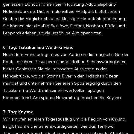
geniessen. Danach fahren Sie in Richtung Addo Elephant-
Nationalpark ab. Dieser malariafreie Wildpark bietet seinen
Gästen die Möglichkeit zu erstklassiger Elefantenbeobachtung.
Sie können hier die «Big 5» (Löwe, Elefant, Nashorn, Büffel und
Leopard) erleben, sowie unzählige Antilopenarten.
6. Tag: Tsitsikamma Wald–Knysna
Nach dem Frühstück geht es von Addo an die magische Garden
Route, die ihren Besuchern eine Vielfalt an Sehenswürdigkeiten
bietet. Geniessen Sie die imposante Aussicht aus der
Hängebrücke, wo der Storms River in den Indischen Ozean
mündet und unternehmen Sie einen Spaziergang durch den
Tsitsikamma Wald, mit seinem wertvollen, üppigen
Baumbestand. Am späten Nachmittag erreichen Sie Knysna.
7. Tag: Knysna
Wir empfehlen einen Tagesausflug um die Region von Knysna.
Es gibt zahlreiche Sehenswürdigkeiten, wie das Tenikwa
Tierschutzzentrum bei Plettenberg Bay, eine bekannte Attraktion,