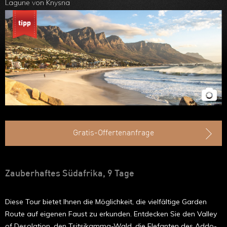
Lagune von Knysna
Ruanda
Kap Agulhas
Uganda
Äthiopien
Madagaskar
Marokko
Gratis-Offertenanfrage
Zauberhaftes Südafrika, 9 Tage
Diese Tour bietet Ihnen die Möglichkeit, die vielfältige Garden
Route auf eigenen Faust zu erkunden. Entdecken Sie den Valley
of Desolation, den Tsitsikamma-Wald, die Elefanten des Addo-