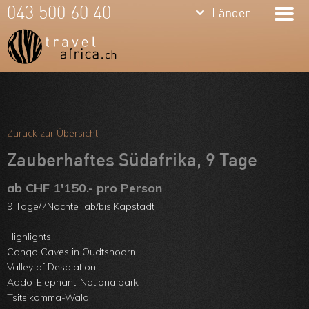
keyboard_arrow_down
keyboard_arrow_down
043 500 60 40
Länder
Länder
Südafrika
Namibia
Botswana
Meine Favoriten
Sambia &
Team
Zurück zur Übersicht
Simbabwe
Über uns
Zauberhaftes Südafrika, 9 Tage
Mosambik
Feedbacks
ab CHF 1'150.- pro Person
9 Tage/7Nächte ab/bis Kapstadt
Kenia
Kontakt
Tansania &
Highlights:
ARVB
Cango Caves in Oudtshoorn
Sansibar
Valley of Desolation
Addo-Elephant-Nationalpark
Malawi
Tsitsikamma-Wald