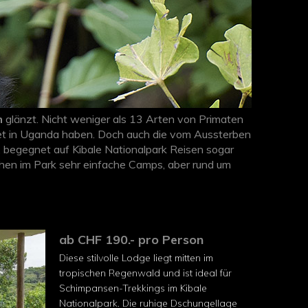
m
glänzt. Nicht weniger als 13 Arten von Primaten
biet in Uganda haben. Doch auch die vom Aussterben
 begegnet auf Kibale Nationalpark Reisen sogar
hen im Park sehr einfache Camps, aber rund um
ss sie den Reisenden eine herzliche
lich über die verschiedenen Möglichkeiten.
ab CHF 190.- pro Person
Diese stilvolle Lodge liegt mitten im
tropischen Regenwald und ist ideal für
Schimpansen-Trekkings im Kibale
Nationalpark. Die ruhige Dschungellage