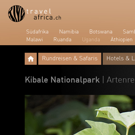
Südafrika
Namibia
Botswana
Samb
Malawi
Ruanda
Uganda
Äthiopien
Rundreisen & Safaris
Hotels & 
Kibale Nationalpark
| Artenr