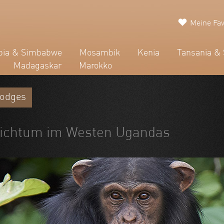
Meine Fav
ia & Simbabwe
Mosambik
Kenia
Tansania & 
Madagaskar
Marokko
Lodges
eichtum im Westen Ugandas