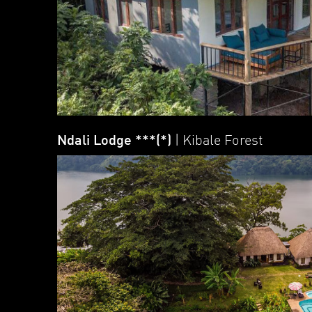
Ndali Lodge ***(*)
| Kibale Forest