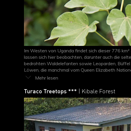
Im Westen von Uganda findet sich dieser 776 km² 
lassen sich hier beobachten, darunter auch die se
bedrohten Waldelefanten sowie Leoparden, Büffel 
Löwen, die manchmal vom Queen Elizabeth National
den Park zahlreiche komfortable Lodges und Hotels 
Gastfreundschaft und charmante Unterkünfte in v
Turaco Treetops ***
| Kibale Forest