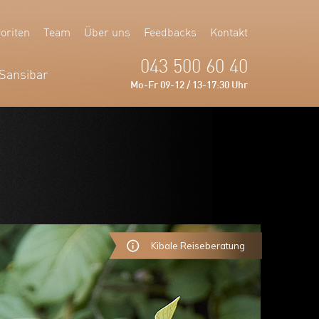
oriten
Team
Über uns
Feedbacks
Kontakt
043 500 60 40
Sansibar
Mo-Fr 09-12 / 13-17:30 Uhr
Kibale Reiseberatung