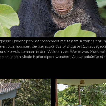
grosse Nationalpark, der besonders mit seinem
Artenreichtu
ltenen Schimpansen, die hier sogar das wichtigste Rückzugsge
und Servals kommen in den Wäldern vor. Wer etwas Glück hat,
park in den Kibale Nationalpark wandern. Als Unterkünfte ste
zur Verfügung. Allen Kibale Nationalpark Hotels ist gemein, da
erschiedenen Kategorien anbieten. Gerne
beraten
wir Sie persön