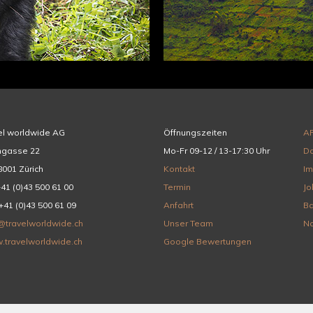
el worldwide AG
Öffnungszeiten
A
hgasse 22
Mo-Fr 09-12 / 13-17:30 Uhr
Da
001 Zürich
Kontakt
I
+41 (0)43 500 61 00
Termin
Jo
+41 (0)43 500 61 09
Anfahrt
Ba
@travelworldwide.ch
Unser Team
Na
.travelworldwide.ch
Google Bewertungen