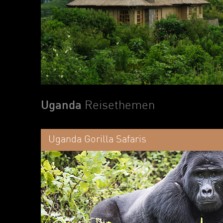
Uganda
Reisethemen
Uganda Gorilla Safaris