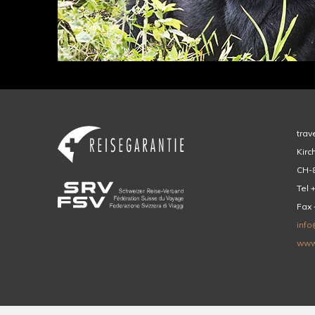
trav
Kirc
CH-8
Tel 
Fax 
info
www