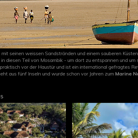
s
mit seinen weissen Sandstränden und einem sauberen Küste
 in diesen Teil von Mosambik - um dort zu entspannen und um si
praktisch vor der Haustür und ist ein international gefragtes Re
teht aus fünf Inseln und wurde schon vor Jahren zum
Marine N
en, und Taucher begegnen - mit ein wenig Glück - sogar den sel
nde kommen auf
Vilanculos Reisen
auf ihre Kosten - auch wege
os