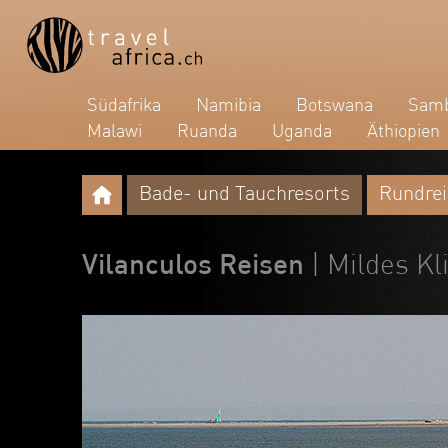
Südafrika
Namibia
Botswana
Samb
Malawi
Ruanda
Uganda
Äthiopien
Bade- und Tauchresorts
Rundre
Vilanculos Reisen
| Mildes K