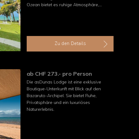
Ozean bietet es ruhige Atmosphäre,
gepflegte Gärten und eine großzügige
Poolanlage direkt am Meer.
Zu den Details
ab CHF 273.- pro Person
Die asDunas Lodge ist eine exklusive
Boutique-Unterkunft mit Blick auf den
Bazaruto-Archipel. Sie bietet Ruhe,
Privatsphäre und ein luxuriöses
Naturerlebnis.