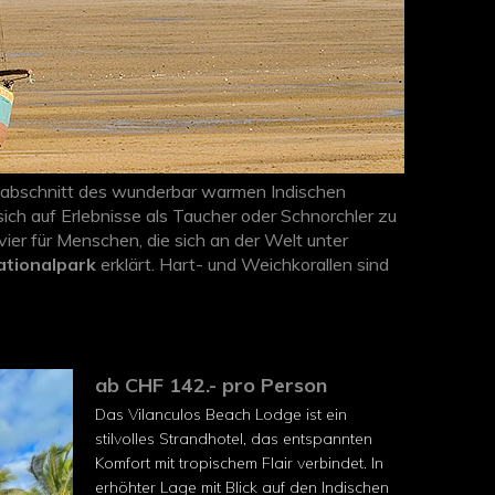
nabschnitt des wunderbar warmen Indischen
ch auf Erlebnisse als Taucher oder Schnorchler zu
vier für Menschen, die sich an der Welt unter
ationalpark
erklärt. Hart- und Weichkorallen sind
tenen Dugongs, die nur im Indischen Ozean
n der luxuriösen und behaglichen Lodges am
ab CHF 142.- pro Person
Das Vilanculos Beach Lodge ist ein
stilvolles Strandhotel, das entspannten
Komfort mit tropischem Flair verbindet. In
erhöhter Lage mit Blick auf den Indischen