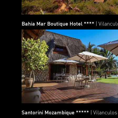
Bahia Mar Boutique Hotel ****
| Vilancu
Santorini Mozambique *****
| Vilanculos