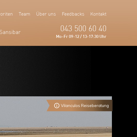
oriten
Team
Über uns
Feedbacks
Kontakt
043 500 60 40
Sansibar
Mo-Fr 09-12 / 13-17:30 Uhr
Vilanculos Reiseberatung