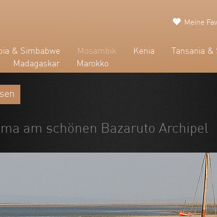
Meine Fav
ia & Simbabwe
Mosambik
Kenia
Tansania & 
Madagaskar
Marokko
isen
lima am schönen Bazaruto Archipel