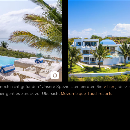
noch nicht gefunden? Unsere Spezialisten beraten Sie
> hier
jederzei
r geht es zurück zur Übersicht
Mozambique Tauchresorts
.