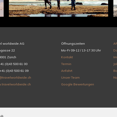
el worldwide AG
Öffnungszeiten
A
hgasse 22
Mo-Fr 09-12 / 13-17:30 Uhr
Da
001 Zürich
Kontakt
I
+41 (0)43 500 61 00
Termin
Jo
+41 (0)43 500 61 09
Anfahrt
Ba
@travelworldwide.ch
Unser Team
Na
.travelworldwide.ch
Google Bewertungen
de