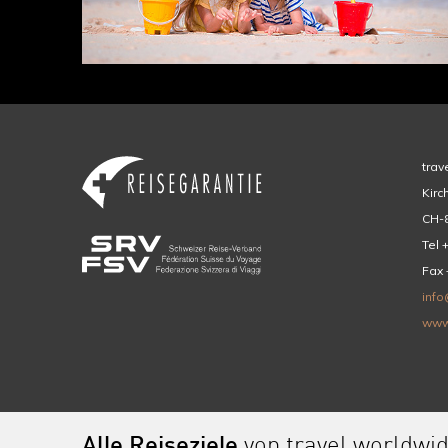
trav
Kirc
CH-8
Tel 
Fax 
info
www
Alle Reiseziele
von travel worldwi