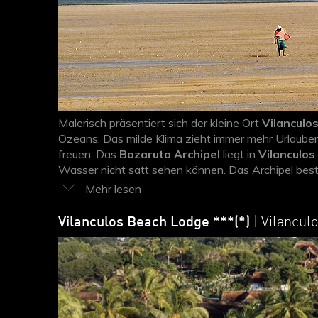
Malerisch präsentiert sich der kleine Ort
Vilanculo
Ozeans. Das milde Klima zieht immer mehr Urlauber
freuen. Das
Bazaruto Archipel
liegt in
Vilanculos
Wasser nicht satt sehen können. Das Archipel bes
dort in ihrer ursprünglichen Form erhalten geblieb
anzutreffen sind. Naturliebhaber und Wasserfreu
Strand.
Vilanculos Beach Lodge ***(*)
| Vilancul