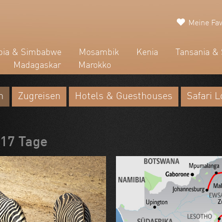
Meine Fav
ia & Simbabwe
Mosambik
Kenia
Tansania & 
Madagaskar
Marokko
n
Zugreisen
Hotels & Guesthouses
Safari 
 17 Tage