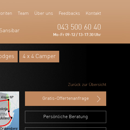
oriten
Team
Über uns
Feedbacks
Kontakt
043 500 60 40
Sansibar
Mo-Fr 09-12 / 13-17:30 Uhr
Lodges
4 x 4 Camper
Zurück zur Übersicht
Gratis-Offertenanfrage
Persönliche Beratung