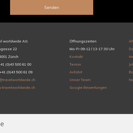
Senden
el worldwide AG
Öffnungszeiten
A
hgasse 22
Mo-Fr 09-12 / 13-17:30 Uhr
Da
001 Zürich
Kontakt
I
+41 (0)43 500 61 00
Termin
Jo
+41 (0)43 500 61 09
Anfahrt
Ba
@travelworldwide.ch
Unser Team
Na
.travelworldwide.ch
Google Bewertungen
de