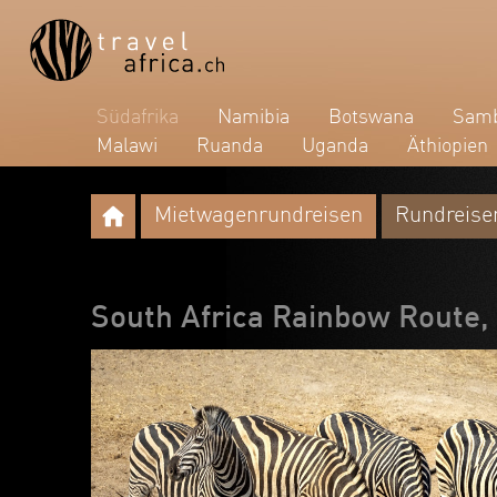
Südafrika
Namibia
Botswana
Samb
Malawi
Ruanda
Uganda
Äthiopien
Mietwagenrundreisen
Rundreise
South Africa Rainbow Route,