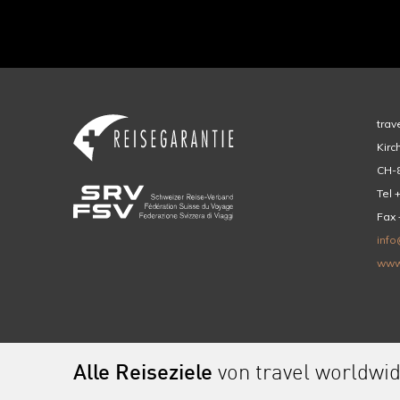
trav
Kirc
CH-8
Tel 
Fax 
info
www
Alle Reiseziele
von travel worldwi